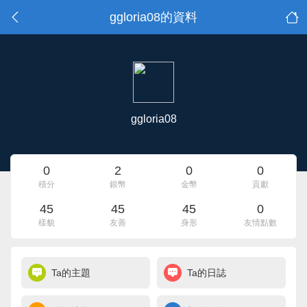
ggloria08的資料
ggloria08
0
2
0
0
積分
銀幣
金幣
貢獻
45
45
45
0
樣貌
友善
身形
友情點數
Ta的主題
Ta的日誌