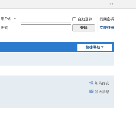
切
換
用戶名
自動登錄
找回密碼
到
寬
密碼
立即註冊
登錄
版
快捷導航
加為好友
發送消息