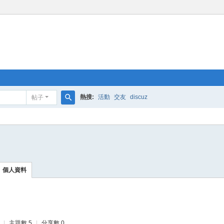
熱搜:
活動
交友
discuz
帖子
搜
索
個人資料
|
主題數 5
|
分享數 0