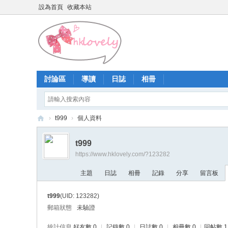
設為首頁
收藏本站
討論區
導讀
日誌
相冊
›
t999
›
個人資料
香
t999
港
https://www.hklovely.com/?123282
少
主題
日誌
相冊
記錄
分享
留言板
女
論
t999
(UID: 123282)
壇
郵箱狀態
未驗證
統計信息
好友數 0
|
記錄數 0
|
日誌數 0
|
相冊數 0
|
回帖數 1