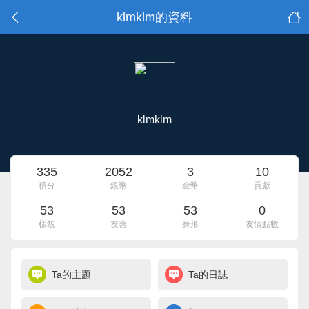
klmklm的資料
klmklm
335
2052
3
10
積分
銀幣
金幣
貢獻
53
53
53
0
樣貌
友善
身形
友情點數
Ta的主題
Ta的日誌