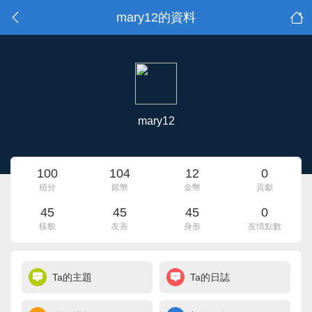
mary12的資料
mary12
100
104
12
0
積分
銀幣
金幣
貢獻
45
45
45
0
樣貌
友善
身形
友情點數
Ta的主題
Ta的日誌