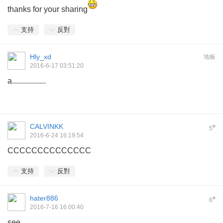
thanks for your sharing
支持
反對
Hly_xd
地板
2016-6-17 03:51:20
a.................
CALVINKK
#
5
2016-6-24 16:19:54
CCCCCCCCCCCCCC
支持
反對
hater886
#
6
2016-7-16 16:00:40
see..........................