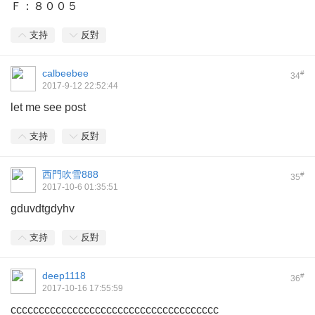
Ｆ：８００５
支持
反對
calbeebee
#
34
2017-9-12 22:52:44
let me see post
支持
反對
西門吹雪888
#
35
2017-10-6 01:35:51
gduvdtgdyhv
支持
反對
deep1118
#
36
2017-10-16 17:55:59
ccccccccccccccccccccccccccccccccccccc