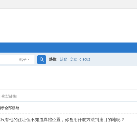
熱搜:
活動
交友
discuz
帖子
搜
索
[複製鏈接]
顯示全部樓層
你只有他的住址但不知道具體位置，你會用什麼方法到達目的地呢？