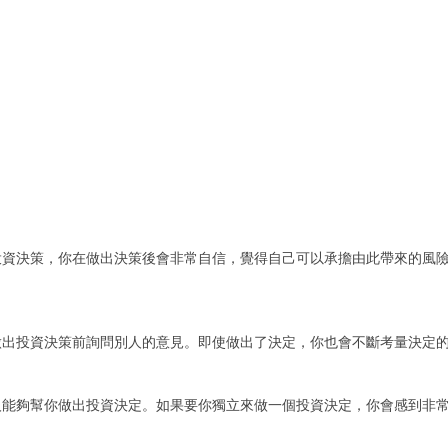
決策，你在做出決策後會非常自信，覺得自己可以承擔由此帶來的風險
投資決策前詢問別人的意見。即使做出了決定，你也會不斷考量決定的
夠幫你做出投資決定。如果要你獨立來做一個投資決定，你會感到非常