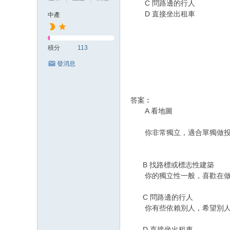
C 問路邊的行人
D 直接坐出租車
中產
積分
113
發消息
答案︰
A 看地圖
你非常獨立，適合單獨做投資
B 找路標或標志性建築
你的獨立性一般，喜歡在做出
C 問路邊的行人
你有些依賴別人，希望別人能
D 直接坐出租車