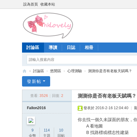
設為首頁
收藏本站
討論區
導讀
日誌
相冊
»
討論區
›
悠閒區
›
心理測驗
›
測測你是否有老板天賦嗎？
香
發新帖
港
測測你是否有老板天賦嗎？
查看:
3526
|
回復:
2
少
女
Fallon2016
發表於 2016-2-16 12:04:40
|
論
你去找一個久未謀面的朋友，
壇
A 看地圖
9
114
10
B 找路標或標志性建築
金幣
主題
回帖