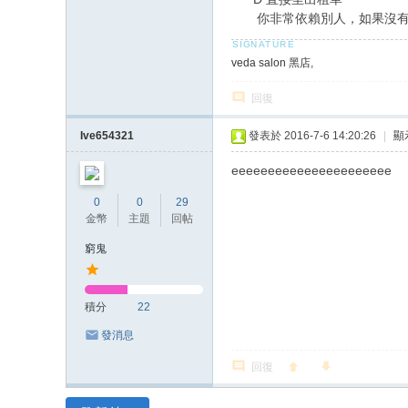
你非常依賴別人，如果沒有別
veda salon 黑店
,
回復
Ive654321
發表於 2016-7-6 14:20:26
|
顯
eeeeeeeeeeeeeeeeeeeeee
0
0
29
金幣
主題
回帖
窮鬼
積分
22
發消息
回復