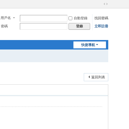
切
換
用戶名
自動登錄
找回密碼
到
寬
密碼
立即註冊
登錄
版
快捷導航
返回列表