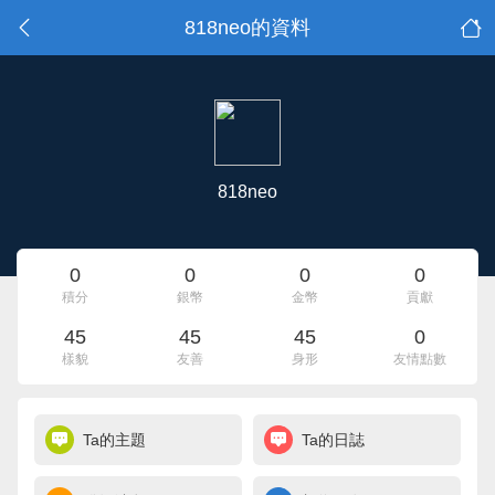
818neo的資料
818neo
0
0
0
0
積分
銀幣
金幣
貢獻
45
45
45
0
樣貌
友善
身形
友情點數
Ta的主題
Ta的日誌