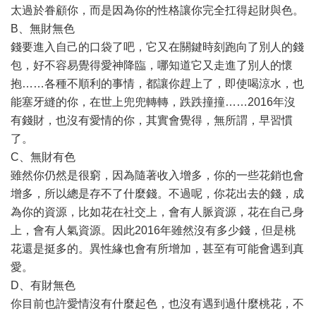
太過於眷顧你，而是因為你的性格讓你完全扛得起財與色。
B、​​無財無色
錢要進入自己的口袋了吧，它又在關鍵時刻跑向了別人的錢
包，好不容易覺得愛神降臨，哪知道它又走進了別人的懷
抱……各種不順利的事情，都讓你趕上了，即使喝涼水，也
能塞牙縫的你，在世上兜兜轉轉，跌跌撞撞……2016年沒
有錢財，也沒有愛情的你，其實會覺得，無所謂，早習慣
了。
C、無財有色
雖然你仍然是很窮，因為隨著​​收入增多，你的一些花銷也會
增多，所以總是存不了什麼錢。不過呢，你花出去的錢，成
為你的資源，比如花在社交上，會有人脈資源，花在自己身
上，會有人氣資源。因此2016年雖然沒有多少錢，但是桃
花還是挺多的。異性緣也會有所增加，甚至有可能會遇到真
愛。
D、有財無色
你目前也許愛情沒有什麼起色，也沒有遇到過什麼桃花，不