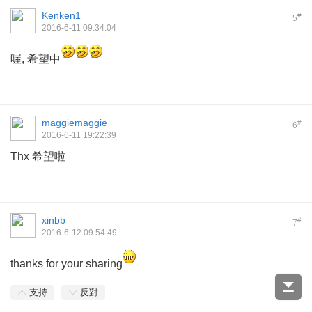
Kenken1
#
5
2016-6-11 09:34:04
喔, 希望中
maggiemaggie
#
6
2016-6-11 19:22:39
Thx 希望啦
xinbb
#
7
2016-6-12 09:54:49
thanks for your sharing
支持
反對