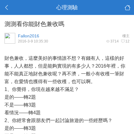
心理測驗
測測看你能財色兼收嗎
Fallon2016
樓主
2016-3-9 10:35:30
3714
12
財色兼收，這麼美好的事情誰不想？有錢有人，這樣的好
事，人人都想，但是能夠實現的有多少人？2016年裡，你
能不能真正地財色兼收呢？再不濟，一般小有收穫一筆財
富，在愛情也獲得有一些收穫，也可以啊。
1、你覺得，你現在越來越不滿足？
是的——轉2題
不是——轉3題
看情況——轉4題
2、你經常會跟朋友們一起討論旅遊的一些經歷嗎？
是的——轉3題