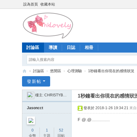
設為首頁
收藏本站
討論區
導讀
日誌
相冊
»
討論區
›
悠閒區
›
心理測驗
›
1秒鐘看出你現在的感情狀況
香
發新帖
港
樓主:
CHRISTYBBB520
1秒鐘看出你現在的感情狀
少
女
Jasoncct
發表於 2018-1-26 19:34:21
來自
論
F @.@...............
壇
0
1
52
金幣
主題
回帖