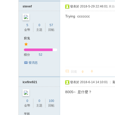
stevef
發表於 2018-5-29 22:46:01
來自
Trying ccccccc
5
0
57
金幣
主題
回帖
窮鬼
積分
52
發消息
回復
icefire921
發表於 2018-6-14 14:10:01
|
8005~ 是什麼？
0
0
100
金幣
主題
回帖
平民