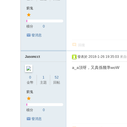
窮鬼
積分
0
發消息
回復
Jasoncct
發表於 2018-1-26 19:35:03
來自
a_a頂呀，又真係幾準woW
0
1
52
金幣
主題
回帖
窮鬼
積分
0
發消息