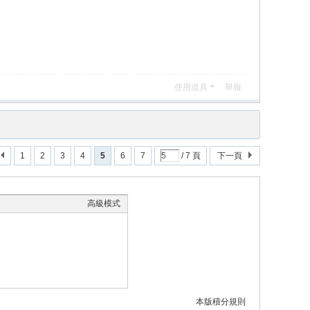
使用道具
舉報
1
2
3
4
5
6
7
/ 7 頁
下一頁
高級模式
本版積分規則