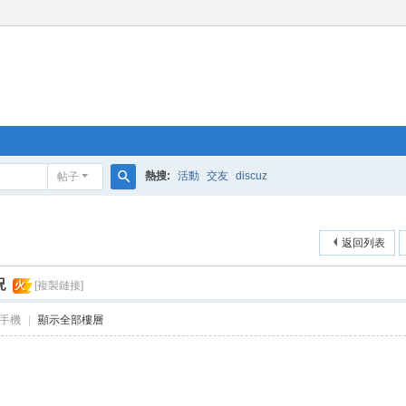
熱搜:
活動
交友
discuz
帖子
搜
索
返回列表
況
火
[複製鏈接]
手機
|
顯示全部樓層