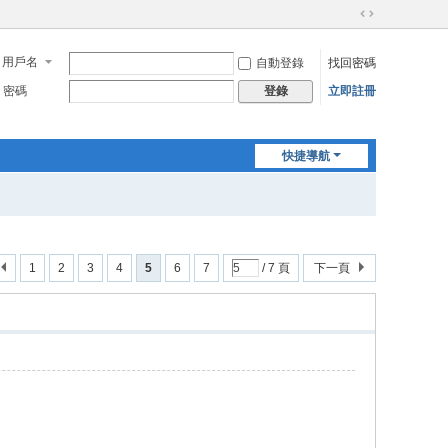
切
換
用戶名
自動登錄
找回密碼
到
寬
密碼
立即註冊
登錄
版
快捷導航
1
2
3
4
5
6
7
/ 7 頁
下一頁