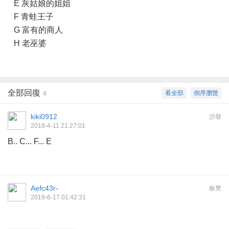
E 灰姑娘的姐姐
F 青蛙王子
G 富有的商人
H 老巫婆
全部回復
看全部
倒序瀏覽
4
kiki0912
沙發
2018-4-11 21:27:01
B.. C... F... E
Aefc43r-
板凳
2019-6-17 01:42:31