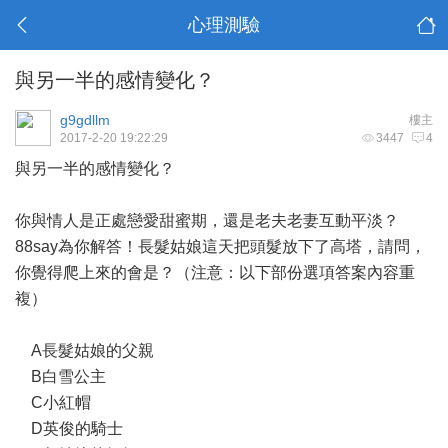
心理測驗
與另一半的感情變化？
g9gdllm
樓主
2017-2-20 19:22:29
3447
4
與另一半的感情變化？
你與情人是正處戀愛甜蜜期，還是老夫老妻互動平淡？
88say為你解答！長髮姑娘這天把頭髮放下了高塔，請問，
你覺得爬上來的會是？（注意：以下部份選項答案內容重
複）
A長髮姑娘的父親
B白雪公主
C小紅帽
D英俊的騎士