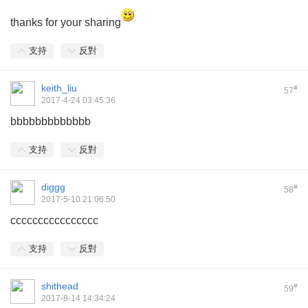
thanks for your sharing
支持
反對
keith_liu
#
57
2017-4-24 03:45:36
bbbbbbbbbbbbb
支持
反對
diggg
#
58
2017-5-10 21:06:50
cccccccccccccccc
支持
反對
shithead
#
59
2017-8-14 14:34:24