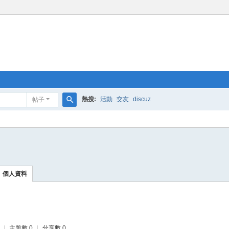
熱搜:
活動
交友
discuz
帖子
搜
索
個人資料
|
主題數 0
|
分享數 0