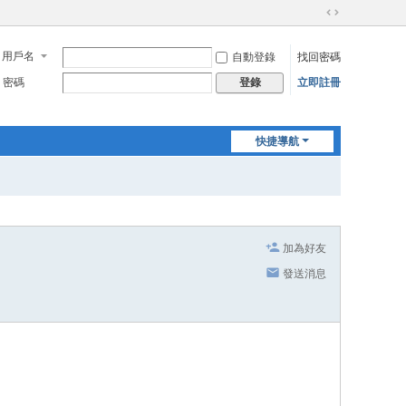
切
換
用戶名
自動登錄
找回密碼
到
寬
密碼
立即註冊
登錄
版
快捷導航
加為好友
發送消息