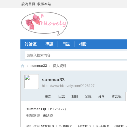
設為首頁
收藏本站
討論區
導讀
日誌
相冊
›
summar33
›
個人資料
香
summar33
港
https://www.hklovely.com/?126127
少
主題
日誌
相冊
記錄
分享
留言板
女
論
summar33
(UID: 126127)
壇
郵箱狀態
未驗證
統計信息
好友數 0
|
記錄數 0
|
日誌數 0
|
相冊數 0
|
回帖數 5