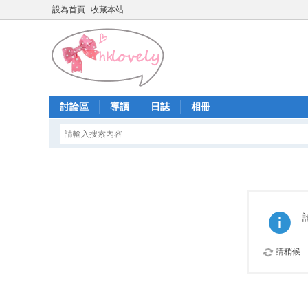
設為首頁
收藏本站
討論區
導讀
日誌
相冊
請稍候...