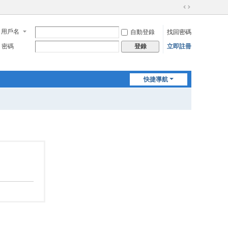
切
換
用戶名
自動登錄
找回密碼
到
寬
密碼
立即註冊
登錄
版
快捷導航