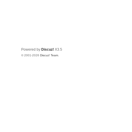
Powered by
Discuz!
X3.5
© 2001-2026
Discuz! Team
.