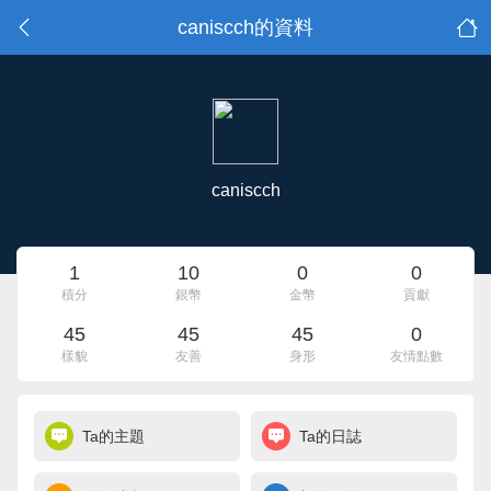
caniscch的資料
caniscch
1
10
0
0
積分
銀幣
金幣
貢獻
45
45
45
0
樣貌
友善
身形
友情點數
Ta的主題
Ta的日誌