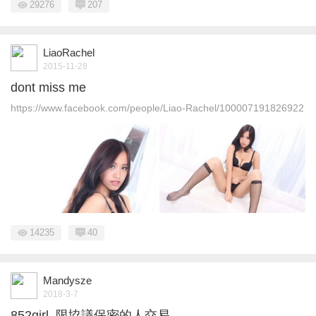
29276
207
LiaoRachel
2015-11-28
dont miss me
https://www.facebook.com/people/Liao-Rachel/100007191826922
14235
40
Mandysze
2018-3-7
852girl. 限協議保密的人交易