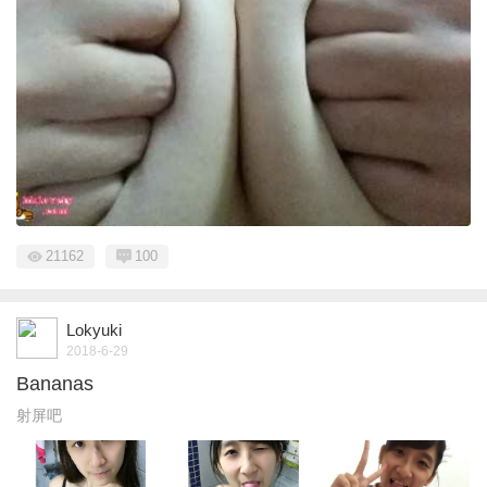
21162
100
Lokyuki
2018-6-29
Bananas
射屏吧