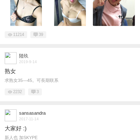
11214
39
陸玖
2019-9-14
熟女
求熟女35—45。可長期联系
2232
3
sansasandra
2017-11-14
大家好 :)
新人也 加SKYPE