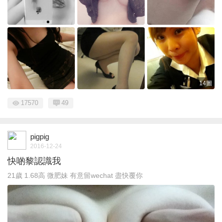
14圖
17570
49
pigpig
2016-12-24
快啲黎認識我
21歲 1.68高 微肥妹 有意留wechat 盡快覆你