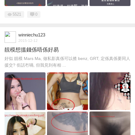
5521
0
winniechu123
2015-12-12
靚模想搵錢係唔係好易
好似 靚模 Mars Ma, 做私影真係可以揸 benz, GRT; 定係真係要同人
援交? 佢話冇喎, 但我見到有相 ...