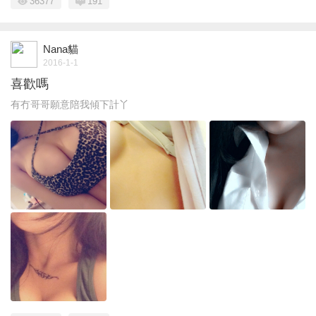
36377
191
Nana貓
2016-1-1
喜歡嗎
有冇哥哥願意陪我傾下計丫