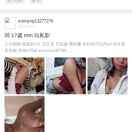
19185
80
sunnyng13277276
2018-12-6
同 17歲 mm 玩私影
人仔細細 個波好x大 又比渣 又比錫 爽到爆 佢好似可以約ml 但太貴
未有錢 佢WeChat manman00788 ...