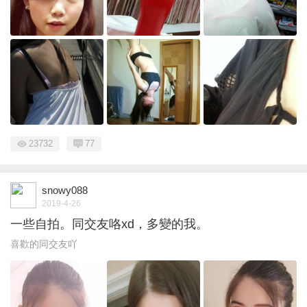
23732
77
snowy088
2019-4-26
一些自拍。同交友咯xd，多變的我。
喜歡的同交友吖