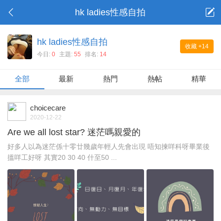
hk ladies性感自拍
hk ladies性感自拍
收藏
+14
今日:
0
主題:
55
排名:
14
全部
最新
熱門
熱帖
精華
choicecare
2020-12-22
Are we all lost star? 迷茫嗎親愛的
好多人以為迷茫係十零廿幾歲年輕人先會出現 唔知揀咩科呀畢業後
搵咩工好呀 其實20 30 40 什至50 ...