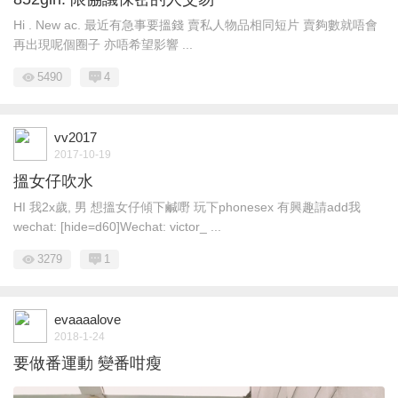
Hi . New ac. 最近有急事要搵錢 賣私人物品相同短片 賣夠數就唔會
再出現呢個圈子 亦唔希望影響 ...
5490
4
vv2017
2017-10-19
搵女仔吹水
HI 我2x歲, 男 想搵女仔傾下鹹嘢 玩下phonesex 有興趣請add我
wechat: [hide=d60]Wechat: victor_ ...
3279
1
evaaaalove
2018-1-24
要做番運動 變番咁瘦