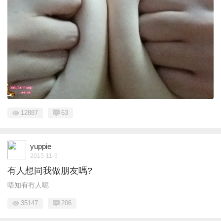
12887
63
yuppie
2015-11-6
有人想同我做朋友嗎?
唔知有冇人呢
35147
206