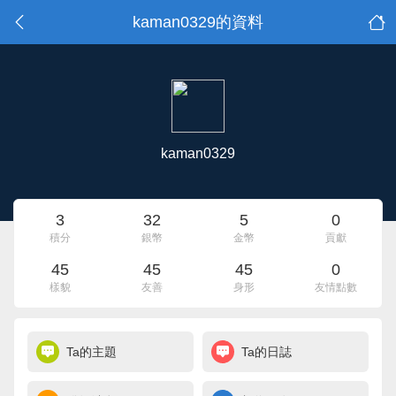
kaman0329的資料
kaman0329
3
32
5
0
積分
銀幣
金幣
貢獻
45
45
45
0
樣貌
友善
身形
友情點數
Ta的主題
Ta的日誌