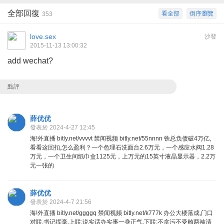
全部回復
看全部
倒序瀏覽
353
love.sex
沙發
2015-11-13 13:00:32
add wechat?
點評
薛优优
發表於 2024-4-27 12:45
海!外直播 bitly.net/vvvvt 禁闻视频 bitly.net/55nnnn 铁总负债破4万亿,
看看这回扣,怎么盈利？一个色理石洗面台2.6万元，一个感应水阀1.28
万元，一个卫生间纸巾盒1125元，上万元的15英寸液晶显示器，2.2万
元一张的
薛优优
發表於 2024-4-7 21:56
海!外直播 bitly.net/ggggq 禁闻视频 bitly.net/k777k 办公大楼落成,门口
对联.书记挥毫,上联:说实话办实事一身正气,下联:不贪污不受贿两袖清