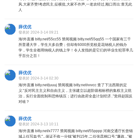
风.大家齐赞!考虑民主,征横批,大家不作声,一老农经过,顺口而出:查无此
人
薛优优
發表於 2024-3-14 09:21
海!外直播 bitly.net/55cc55 禁闻视频 bitly.net/55qq55 一个国家有三千
所普通大学，学生大多自费；但却有6000所党校是花纳税人的钱办
学，学生全都用纳税人的钱上学！令人发指的是它们的毕业生犯罪率几
乎百分之百！
薛优优
發表於 2024-3-14 02:30
海!外直播 bitly.net/juuuj 禁闻视频 bitly.net/vvvcc 查了下法西斯的定
义:“反对民主主义和自由主义，主张建立以超阶级相标榜的集权主义统
治，实行全面统制和恐怖镇压；进行由政府全盘计划经济..”觉得赵国反
对啥？
薛优优
發表於 2024-3-13 10:11
海!外直播 bitly.net/x7777 禁闻视频 bitly.net/55pppp 河南交通厅长曾锦
城上任写血书:"...保证不收一分钱"被判15年.二任张昆桐口号:"廉政..."被