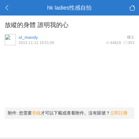
hk ladies性感自拍
放縱的身體 誰明我的心
ol_mandy
樓主
2015-11-12 19:51:05
44819
353
附件:
您需要
登錄
才可以下載或查看附件。沒有賬號？
立即註冊