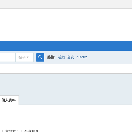
熱搜:
活動
交友
discuz
帖子
搜
索
個人資料
|
主題數 1
|
分享數 0