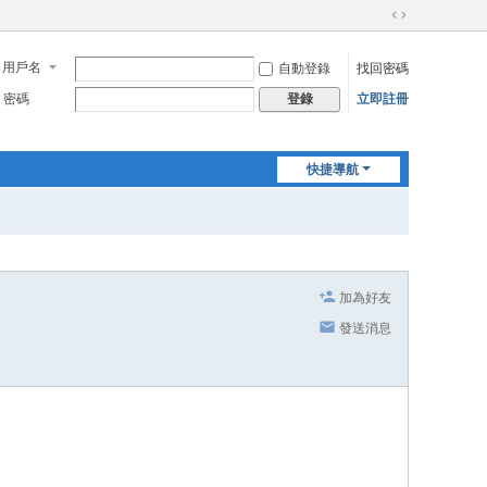
切
換
用戶名
自動登錄
找回密碼
到
寬
密碼
立即註冊
登錄
版
快捷導航
加為好友
發送消息