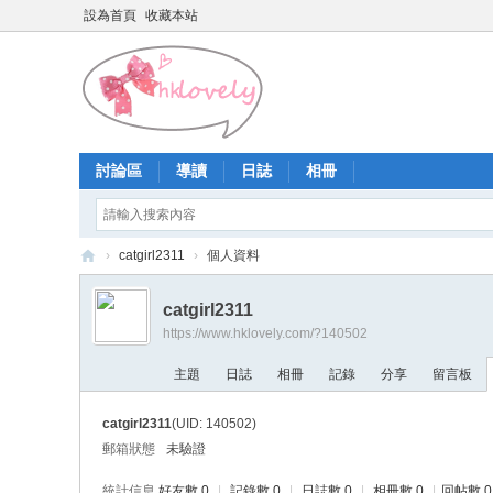
設為首頁
收藏本站
討論區
導讀
日誌
相冊
›
catgirl2311
›
個人資料
香
catgirl2311
港
https://www.hklovely.com/?140502
少
主題
日誌
相冊
記錄
分享
留言板
女
論
catgirl2311
(UID: 140502)
壇
郵箱狀態
未驗證
統計信息
好友數 0
|
記錄數 0
|
日誌數 0
|
相冊數 0
|
回帖數 0