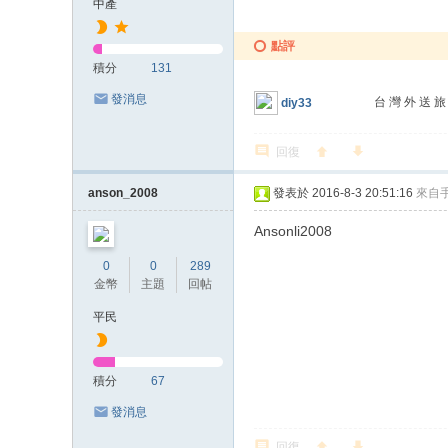
中產
點評
積分
131
發消息
台 灣 外 送 旅 館
diy33
回復
anson_2008
發表於 2016-8-3 20:51:16
來自
Ansonli2008
0
0
289
金幣
主題
回帖
平民
積分
67
發消息
回復