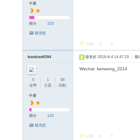
中產
積分
153
發消息
回復
ivanivan9394
發表於 2016-8-4 14:47:25
|
顯
Wechat: kenwong_2014
0
1
58
金幣
主題
回帖
中產
積分
124
發消息
回復