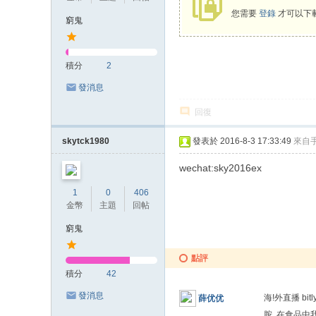
您需要
登錄
才可以下
窮鬼
積分
2
發消息
回復
skytck1980
發表於 2016-8-3 17:33:49
來自
wechat:sky2016ex
1
0
406
金幣
主題
回帖
窮鬼
點評
積分
42
發消息
海!外直播 bi
薛优优
胺..在食品中