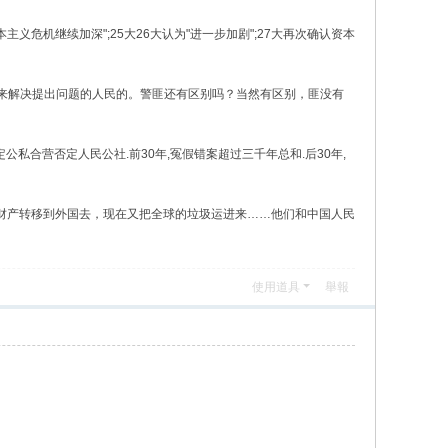
,24大认为"资本主义危机继续加深";25大26大认为"进一步加剧";27大再次确认资本
的问题的，警察是用来解决提出问题的人民的。警匪还有区别吗？当然有区别，匪没有
人民公社.二否定公私合营否定人民公社.前30年,冤假错案超过三千年总和.后30年,
的矿藏挖空，把子女财产转移到外国去，现在又把全球的垃圾运进来……他们和中国人民
使用道具
舉報