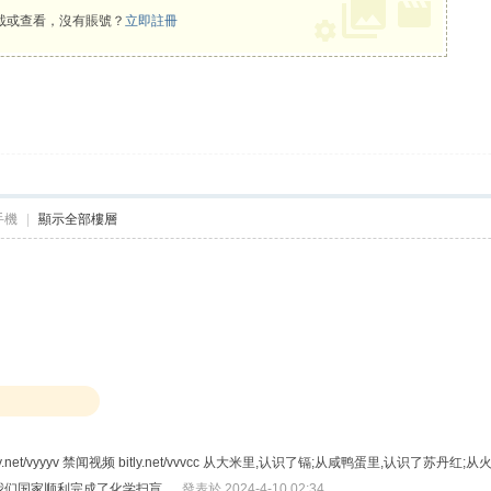
載或查看，沒有賬號？
立即註冊
手機
|
顯示全部樓層
tly.net/vyyyv 禁闻视频 bitly.net/vvvcc 从大米里,认识了镉;从咸鸭蛋里,
我们国家顺利完成了化学扫盲...
發表於 2024-4-10 02:34