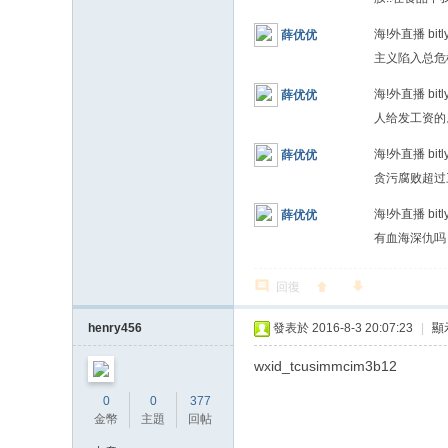
海!外直播 bit
薛优优
主义陷入总危
海!外直播 bi
薛优优
人给发工资
海!外直播 bi
薛优优
贪污腐败超过三
海!外直播 b
薛优优
有血海深仇
回復
henry456
發表於 2016-8-3 20:07:23
|
顯
wxid_tcusimmcim3b12
0
0
377
金幣
主題
回帖