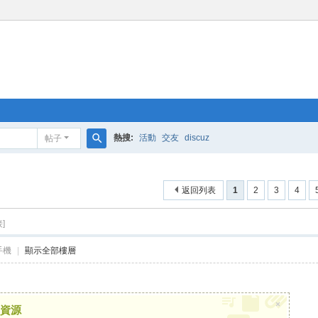
熱搜:
活動
交友
discuz
帖子
搜
索
返回列表
1
2
3
4
]
手機
|
顯示全部樓層
×
資源