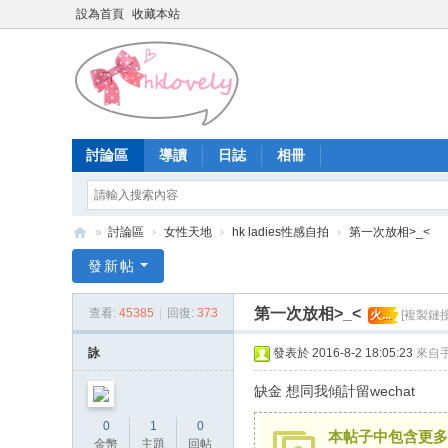
設為首頁
收藏本站
討論區
導讀
日誌
相冊
»
討論區
›
女性天地
›
hk ladies性感自拍
›
第一次放相>_<
香
發新帖
港
第一次放相>_<
查看:
45385
|
回復:
373
火...
[複製鏈接
少
女
詠
發表於 2016-8-2 18:05:23
來自
論
缺金 想同我傾計留wechat
壇
0
1
0
本帖子中包含更多
金幣
主題
回帖