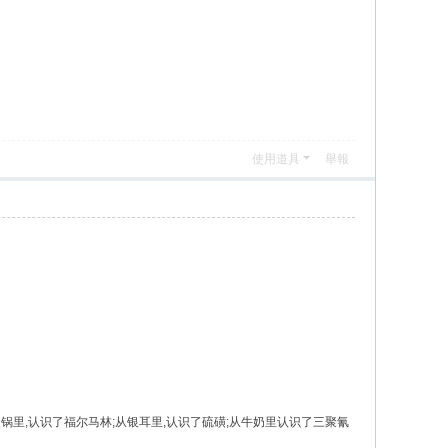
使用道具
舉報
认识了苏丹红;从火锅里,认识了福尔马林;从银耳里,认识了硫磺;从牛奶里认识了三聚氰