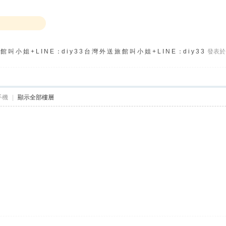
 叫 小 姐 + L I N E ：d i y 3 3 台 灣 外 送 旅 館 叫 小 姐 + L I N E ：d i y 3 3
發表於 2
手機
|
顯示全部樓層