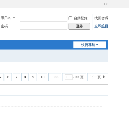
切
換
用戶名
自動登錄
找回密碼
到
寬
密碼
立即註冊
登錄
版
快捷導航
5
6
7
8
9
10
... 33
/ 33 頁
下一頁