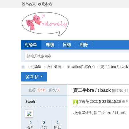
設為首頁
收藏本站
討論區
導讀
日誌
相冊
»
討論區
›
女性天地
›
hk ladies性感自拍
›
賣二手bra / t back
香
發新帖
港
賣二手bra / t back
查看:
3198
|
回復:
2
[複製鏈接]
少
女
Steph
發表於 2023-5-23 09:15:36
來自
論
小妹屋企勁多二手bra / t back
壇
0
2
1
金幣
主題
回帖