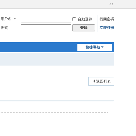
切
換
用戶名
自動登錄
找回密碼
到
寬
密碼
立即註冊
登錄
版
快捷導航
返回列表