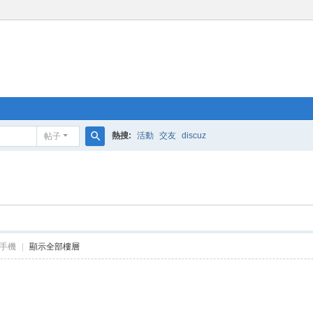
熱搜:
活動
交友
discuz
帖子
搜
索
手機
|
顯示全部樓層