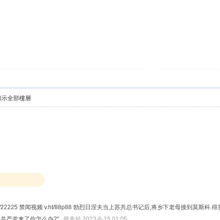
顯示全部樓層
ht/22225 禁闻视频 v.ht/88p88 勃烈日涅夫当上苏共总书记后,将乡下老母接到莫斯
是共产党来了你怎么办?"
發表於 2023-6-15 01:05