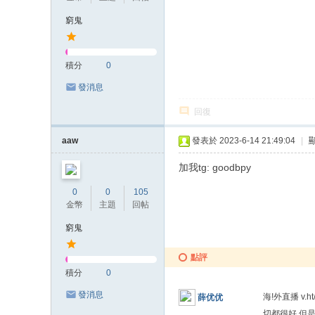
窮鬼
積分
0
發消息
回復
aaw
發表於 2023-6-14 21:49:04
|
加我tg: goodbpy
0
0
105
金幣
主題
回帖
窮鬼
點評
積分
0
發消息
海!外直播 v.
薛优优
切都很好,但