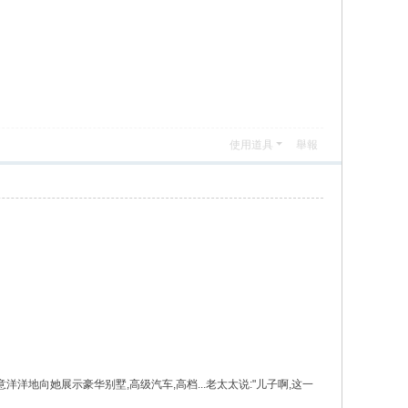
使用道具
舉報
科.得意洋洋地向她展示豪华别墅,高级汽车,高档...老太太说:"儿子啊,这一