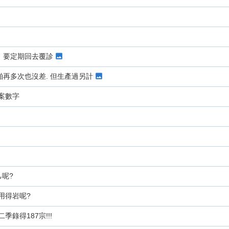
，要定期回去覆診
再多次也沒差. 但生產過另計
案數字
己呢?
用得岩呢?
季錄得187宗!!!