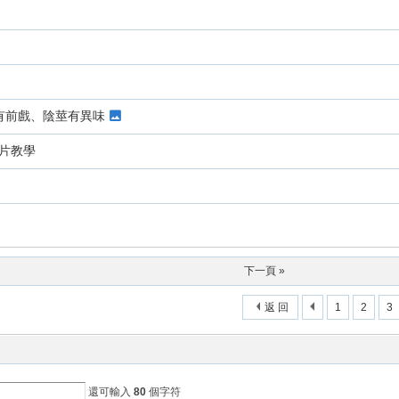
有前戲、陰莖有異味
影片教學
下一頁 »
返 回
1
2
3
還可輸入
80
個字符