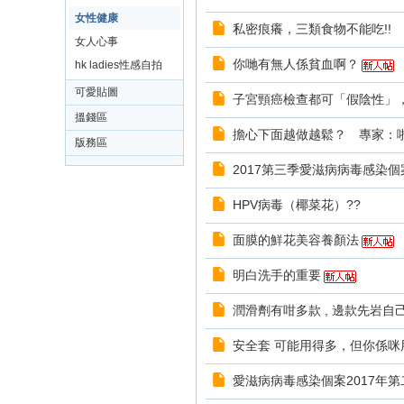
女性健康
私密痕癢，三類食物不能吃!!
女人心事
你哋有無人係貧血啊？
hk ladies性感自拍
可愛貼圖
子宮頸癌檢查都可「假陰性」
搵錢區
擔心下面越做越鬆？ 專家：啪
版務區
2017第三季愛滋病病毒感染個
HPV病毒（椰菜花）??
面膜的鮮花美容養顏法
明白洗手的重要
潤滑劑有咁多款 , 邊款先岩自
安全套 可能用得多，但你係咪
愛滋病病毒感染個案2017年第二