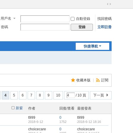
切
換
用戶名
自動登錄
找回密碼
到
寬
密碼
立即註冊
登錄
版
快捷導航
收藏本版
|
訂閱
4
5
6
7
8
9
10
/ 10 頁
下一頁
新窗
作者
回復/查看
最後發表
t999
0
t999
2018-6-12
1752
2018-6-12 18:16
choicecare
0
choicecare