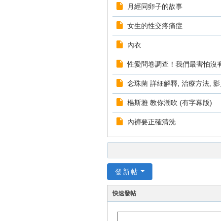
月經同卵子的故事
女生的性交疼痛症
內衣
性愛問卷調查！我們最害怕沒
念珠菌 詳細解釋, 治療方法, 
楊斯雅 教你潮吹 (有字幕版)
內褲要正確清洗
發新帖
快速發帖