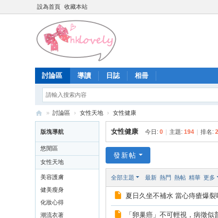
設為首頁
收藏本站
討論區
導讀
日誌
相冊
»
討論區
›
女性天地
›
女性健康
香
女性健康
版塊導航
今日:
0
|
主題:
194
|
排名:
港
悠閒區
少
發新帖
女性天地
女
美容護膚
全部主題
最新
熱門
熱帖
精華
更多
論
健美瘦身
夏日久坐不補水 當心痔瘡爆裂
壇
化妝心得
「卵巢癌」不可輕視，病徵似普
潮流衣著