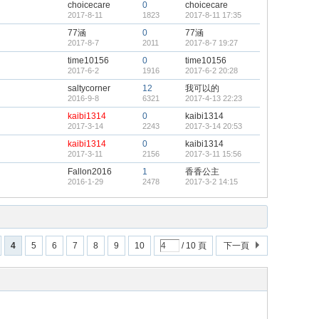
choicecare
0
choicecare
2017-8-11
1823
2017-8-11 17:35
77涵
0
77涵
2017-8-7
2011
2017-8-7 19:27
time10156
0
time10156
2017-6-2
1916
2017-6-2 20:28
saltycorner
12
我可以的
2016-9-8
6321
2017-4-13 22:23
kaibi1314
0
kaibi1314
2017-3-14
2243
2017-3-14 20:53
kaibi1314
0
kaibi1314
2017-3-11
2156
2017-3-11 15:56
Fallon2016
1
香香公主
2016-1-29
2478
2017-3-2 14:15
4
5
6
7
8
9
10
/ 10 頁
下一頁