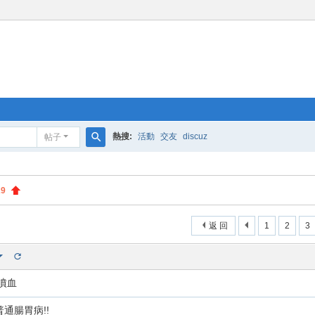
熱搜:
活動
交友
discuz
帖子
搜
索
29
返 回
1
2
3
噴血
通腸胃病!!