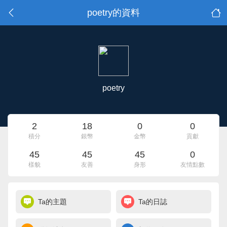
poetry的資料
poetry
2
18
0
0
積分
銀幣
金幣
貢獻
45
45
45
0
樣貌
友善
身形
友情點數
Ta的主題
Ta的日誌