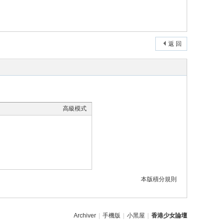
返 回
高級模式
本版積分規則
Archiver
|
手機版
|
小黑屋
|
香港少女論壇