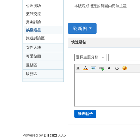
心理測驗
本版塊或指定的範圍內尚無主題
烹飪交流
煲劇討論
發新帖
娛樂追星
旅遊討論區
快速發帖
女性天地
可愛貼圖
選擇主題分類
搵錢區
版務區
發表帖子
Powered by
Discuz!
X3.5