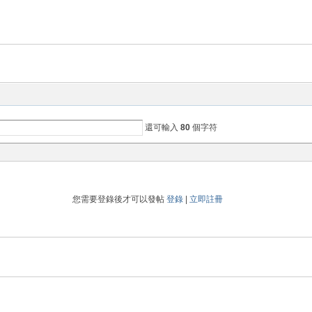
還可輸入
80
個字符
您需要登錄後才可以發帖
登錄
|
立即註冊