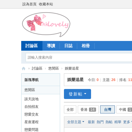
設為首頁
收藏本站
討論區
導讀
日誌
相冊
»
討論區
›
悠閒區
›
娛樂追星
香
娛樂追星
版塊導航
今日:
0
|
主題:
26
|
排名:
1
港
悠閒區
少
發新帖
談天說地
女
自拍招友
全部
香港
14
台灣
中國
1
論
戀愛交友
壇
星座運程
全部主題
最新
熱門
熱帖
精華
更多
戀愛問題