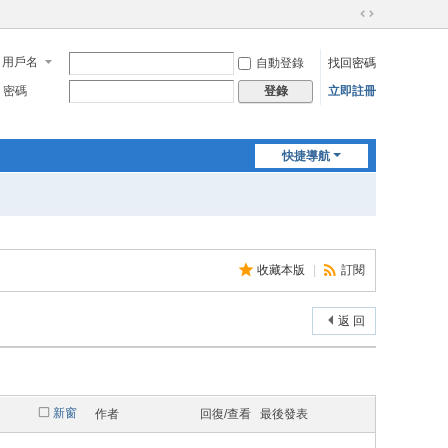
切
換
用戶名
自動登錄
找回密碼
到
寬
密碼
立即註冊
登錄
版
快捷導航
收藏本版
|
訂閱
返 回
新窗
作者
回復/查看
最後發表