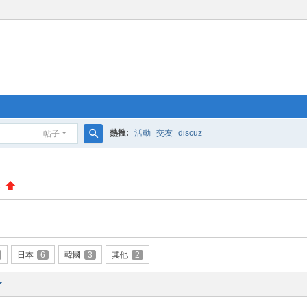
熱搜:
活動
交友
discuz
帖子
搜
索
1
日本
6
韓國
3
其他
2