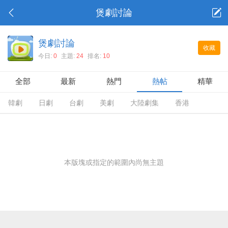
煲劇討論
煲劇討論
收藏
今日:
0
主題:
24
排名:
10
全部
最新
熱門
熱帖
精華
韓劇
日劇
台劇
美劇
大陸劇集
香港
本版塊或指定的範圍內尚無主題