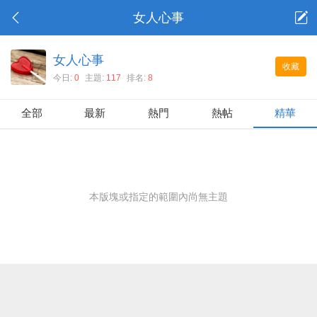
女人心事
女人心事
收藏
今日:
0
主題:
117
排名:
8
全部
最新
熱門
熱帖
精華
本版塊或指定的範圍內尚無主題