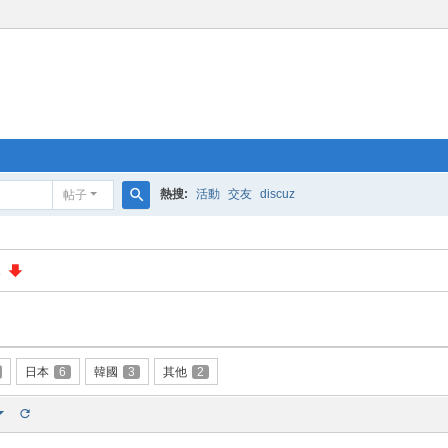
熱搜:
活動
交友
discuz
帖子
搜
索
2
日本
6
韓國
3
其他
2