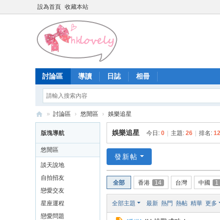
設為首頁
收藏本站
討論區
導讀
日誌
相冊
»
討論區
›
悠閒區
›
娛樂追星
香
娛樂追星
版塊導航
今日:
0
|
主題:
26
|
排名:
1
港
悠閒區
少
發新帖
談天說地
女
自拍招友
全部
香港
14
台灣
中國
1
論
戀愛交友
壇
星座運程
全部主題
最新
熱門
熱帖
精華
更多
戀愛問題