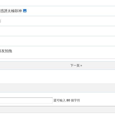
」惑誘太極鼓神
薇
滾友拍拖
下一頁 »
還可輸入
80
個字符