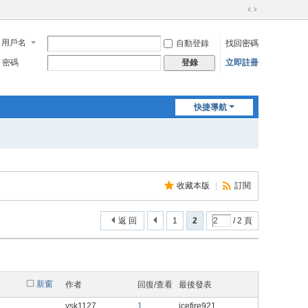
切
換
用戶名
自動登錄
找回密碼
到
寬
密碼
立即註冊
登錄
版
快捷導航
收藏本版
|
訂閱
返 回
1
2
/ 2 頁
新窗
作者
回復/查看
最後發表
ysk1127
1
icefire921