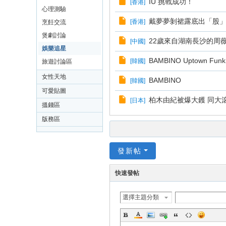
IU 挑戰成功！
[
香港
]
心理測驗
戴夢夢剝裙露底出「股
[
香港
]
烹飪交流
煲劇討論
22歲來自湖南長沙的周
[
中國
]
娛樂追星
BAMBINO Uptown Funk
[
韓國
]
旅遊討論區
女性天地
BAMBINO
[
韓國
]
可愛貼圖
柏木由紀被爆大鑊 同大
[
日本
]
搵錢區
版務區
發新帖
快速發帖
選擇主題分類