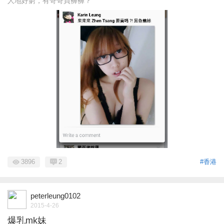
人地好窮，有哥哥買褲褲？
3896
2
#香港
peterleung0102
2015-4-26
爆乳mk妹