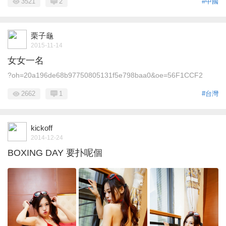
3521
2
#中國
栗子龜
2015-11-14
女女一名
?oh=20a196de68b97750805131f5e798baa0&oe=56F1CCF2
2662
1
#台灣
kickoff
2014-12-24
BOXING DAY 要扑呢個