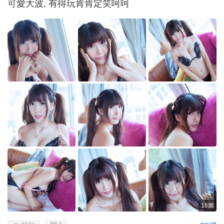
可愛大波, 有得玩肯肯定笑呵呵
16圖