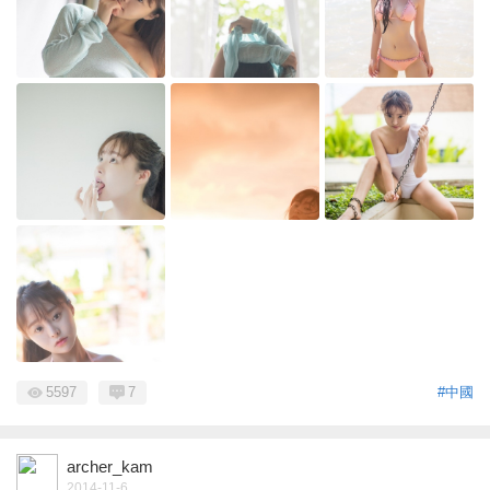
5597
7
#中國
archer_kam
2014-11-6