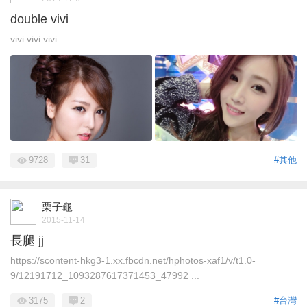
double vivi
vivi vivi vivi
9728
31
#其他
栗子龜
2015-11-14
長腿 jj
https://scontent-hkg3-1.xx.fbcdn.net/hphotos-xaf1/v/t1.0-
9/12191712_1093287617371453_47992 ...
3175
2
#台灣