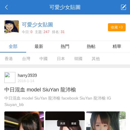
可愛少女貼圖
可愛少女貼圖
收藏
+3
今日:
0
主題:
247
排名:
31
全部
最新
熱門
熱帖
精華
香港
台灣
中國
日本
韓國
其他
harry3939
2016-1-14
中日混血 model SiuYan 龍沛榆
中日混血 model SiuYan 龍沛榆 facebook SiuYan 龍沛榆 IG
Siuyan_bb