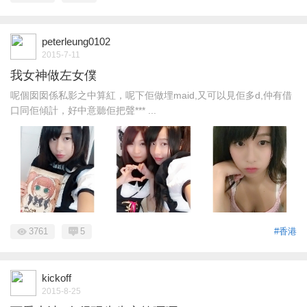
peterleung0102
2015-7-11
我女神做左女僕
呢個囡囡係私影之中算紅，呢下佢做埋maid,又可以見佢多d,仲有借
口同佢傾計，好中意聽佢把聲*** ...
3761
5
#香港
kickoff
2015-8-25