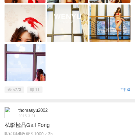
5273
11
#中國
thomasyu2002
2015-3-21
私影極品Gail Fong
呢位阿姐收費＄1000／3h