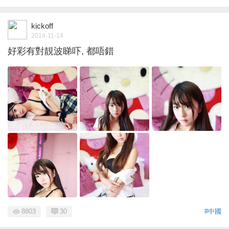
kickoff
2014-11-14
好彩有對靚波睇吓, 都唔錯
8803
30
#中國