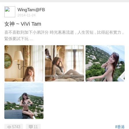
WingTam@FB
2014-11-24
女神 ~ ViVi Tam
喜不喜歡到加下小弟評分 時光蔥蔥流逝 , 人生苦短 , 比得起有實力 ,
緊係要試下玩 ...
5743
11
#香港