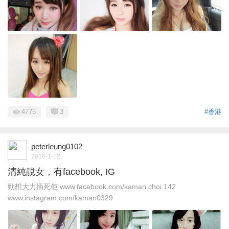
4775
3
#香港
peterleung0102
2016-1-12
清純靚女，有facebook, IG
勁想大力插死佢 www.facebook.com/kaman.choi.142
www.instagram.com/kaman0329