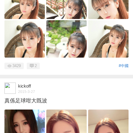
3429
2
#中國
kickoff
2015-3-27
真係足球咁大既波