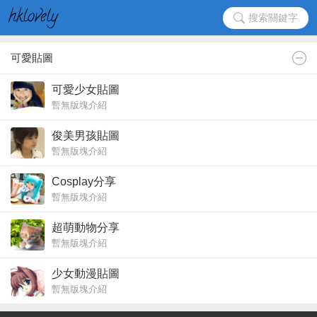
搜索關鍵字
可愛貼圖
可愛少女貼圖
暫無版塊介紹
俊美男孩貼圖
暫無版塊介紹
Cosplay分享
暫無版塊介紹
超萌動物分享
暫無版塊介紹
少女動漫貼圖
暫無版塊介紹