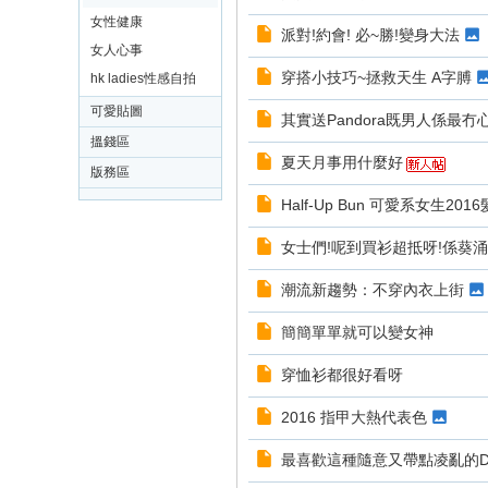
女性健康
派對!約會! 必~勝!變身大法
女人心事
穿搭小技巧~拯救天生 A字膊
hk ladies性感自拍
可愛貼圖
其實送Pandora既男人係最冇
搵錢區
夏天月事用什麼好
版務區
Half-Up Bun 可愛系女生201
女士們!呢到買衫超抵呀!係葵
潮流新趨勢：不穿內衣上街
簡簡單單就可以變女神
穿恤衫都很好看呀
2016 指甲大熱代表色
最喜歡這種隨意又帶點凌亂的D