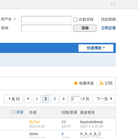
切
換
用戶名
自動登錄
找回密碼
到
寬
密碼
立即註冊
登錄
版
快捷導航
收藏本版
|
訂閱
返 回
1
2
3
4
/ 4 頁
下一頁
新窗
作者
回復/查看
最後發表
BoTan
24
tsuyoshiikenji
2015-8-22
15370
2017-1-5 01:04
Ahmi
6
A_A_A_B_C