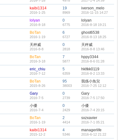
2016-7-28
4978
2017-1-4 14:59
kaibi1314
19
iverson_melo
2016-1-25
8969
2016-11-15 14:27
lolyan
0
lolyan
2016-8-18
6775
2016-8-18 19:21
BoTan
6
ghost6538
2016-1-19
6727
2016-8-13 18:25
天秤威
0
天秤威
2016-8-8
2818
2016-8-8 13:46
BoTan
7
hppy3344
2016-3-18
5877
2016-8-6 01:28
eric_chiu
5
hkltkk0119
2016-7-12
6359
2016-8-2 13:33
BoTan
95
我係小魚兒
2015-8-26
38003
2016-7-25 12:12
Gary
0
Gary
2016-7-5
2739
2016-7-5 17:50
小優
0
小優
2016-7-4
2429
2016-7-4 20:15
BoTan
2
sxzxavier
2016-1-19
4414
2016-7-1 05:21
kaibi1314
4
managerlife
2015-12-2
5346
2016-6-12 21:22