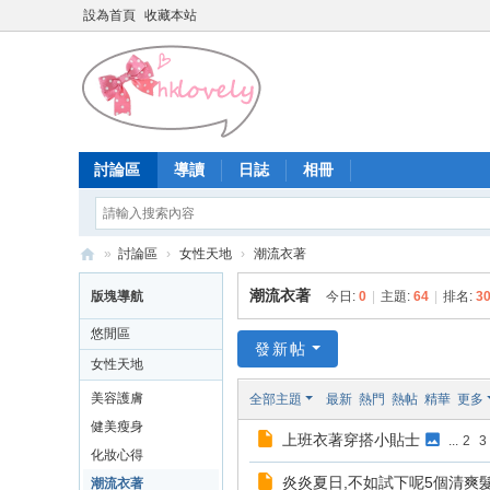
設為首頁
收藏本站
討論區
導讀
日誌
相冊
»
討論區
›
女性天地
›
潮流衣著
香
潮流衣著
版塊導航
今日:
0
|
主題:
64
|
排名:
3
港
悠閒區
少
發新帖
女性天地
女
美容護膚
全部主題
最新
熱門
熱帖
精華
更多
論
健美瘦身
上班衣著穿搭小貼士
...
2
3
壇
化妝心得
炎炎夏日,不如試下呢5個清爽髮
潮流衣著