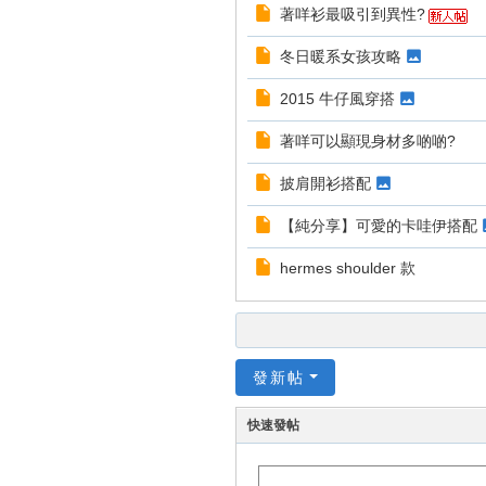
著咩衫最吸引到異性?
冬日暖系女孩攻略
2015 牛仔風穿搭
著咩可以顯現身材多啲啲?
披肩開衫搭配
【純分享】可愛的卡哇伊搭配
hermes shoulder 款
發新帖
快速發帖