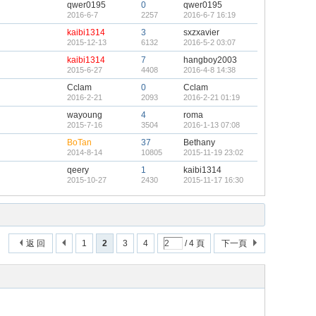
qwer0195
0
qwer0195
2016-6-7
2257
2016-6-7 16:19
kaibi1314
3
sxzxavier
2015-12-13
6132
2016-5-2 03:07
kaibi1314
7
hangboy2003
2015-6-27
4408
2016-4-8 14:38
Cclam
0
Cclam
2016-2-21
2093
2016-2-21 01:19
wayoung
4
roma
2015-7-16
3504
2016-1-13 07:08
BoTan
37
Bethany
2014-8-14
10805
2015-11-19 23:02
qeery
1
kaibi1314
2015-10-27
2430
2015-11-17 16:30
返 回
1
2
3
4
/ 4 頁
下一頁