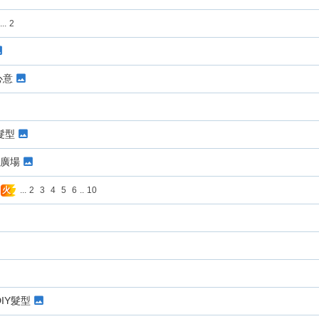
...
2
心意
6髮型
涌廣場
...
2
3
4
5
6
..
10
火
IY髮型