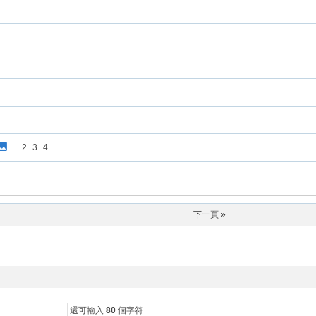
...
2
3
4
下一頁 »
還可輸入
80
個字符