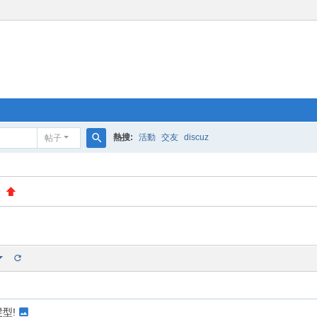
熱搜:
活動
交友
discuz
帖子
搜
索
0
型!