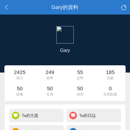
Gary的資料
Gary
2425
249
55
185
積分
銀幣
金幣
貢獻
50
50
50
0
樣貌
友善
身形
友情點數
Ta的主題
Ta的日誌