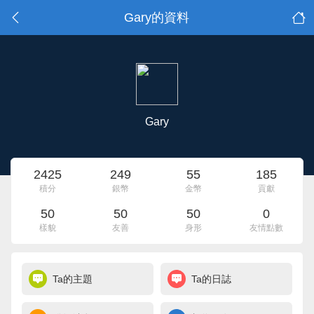
Gary的資料
Gary
2425
249
55
185
積分
銀幣
金幣
貢獻
50
50
50
0
樣貌
友善
身形
友情點數
Ta的主題
Ta的日誌