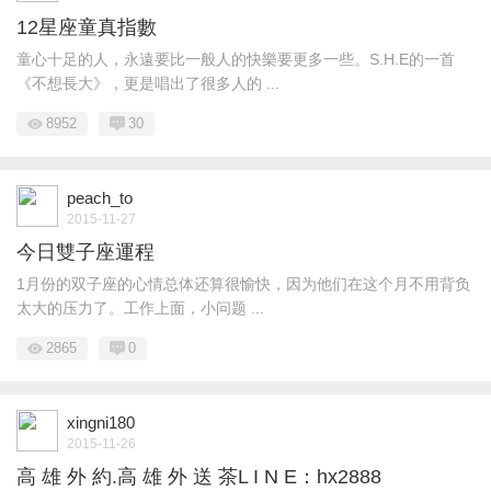
12星座童真指數
童心十足的人，永遠要比一般人的快樂要更多一些。S.H.E的一首
《不想長大》，更是唱出了很多人的 ...
8952
30
peach_to
2015-11-27
今日雙子座運程
1月份的双子座的心情总体还算很愉快，因为他们在这个月不用背负
太大的压力了。工作上面，小问题 ...
2865
0
xingni180
2015-11-26
高 雄 外 約.高 雄 外 送 茶L I N E：hx2888