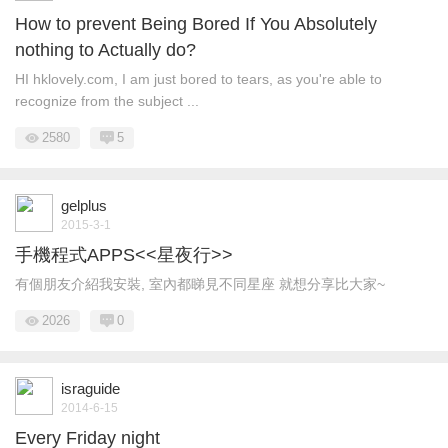
How to prevent Being Bored If You Absolutely
nothing to Actually do?
HI hklovely.com, I am just bored to tears, as you're able to
recognize from the subject ...
2580
5
gelplus
2015-3-1
手機程式APPS<<星夜行>>
有個朋友介紹我安裝, 室內都睇見不同星座 就想分享比大家~
2026
0
israguide
2014-6-15
Every Friday night