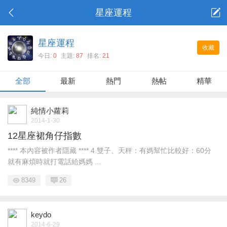
星座運程
星座運程
收藏
今日:
0
主題:
87
排名:
21
全部
最新
熱門
熱帖
精華
純情小蘿莉
2014-1-30
12星座裙角仔指數
**** 本內容被作者隱藏 **** 4.雙子、天秤：有媽幫忙比較好：60分
就有麻煩時就打電話給媽媽 ...
8349
26
keydo
2014-6-29