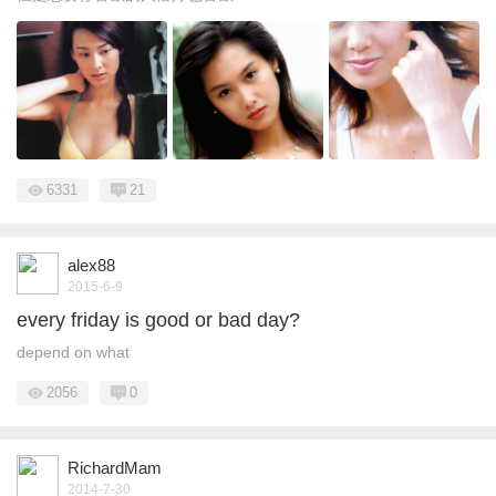
6331
21
alex88
2015-6-9
every friday is good or bad day?
depend on what
2056
0
RichardMam
2014-7-30