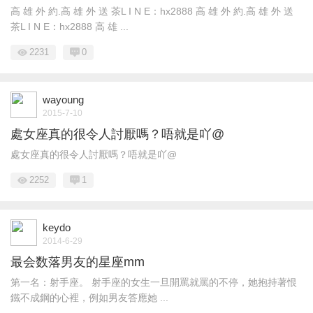
高 雄 外 約.高 雄 外 送 茶L I N E：hx2888 高 雄 外 約.高 雄 外 送
茶L I N E：hx2888 高 雄 ...
2231
0
wayoung
2015-7-10
處女座真的很令人討厭嗎？唔就是吖@
處女座真的很令人討厭嗎？唔就是吖@
2252
1
keydo
2014-6-29
最会数落男友的星座mm
第一名：射手座。 射手座的女生一旦開罵就罵的不停，她抱持著恨
鐵不成鋼的心裡，例如男友答應她 ...