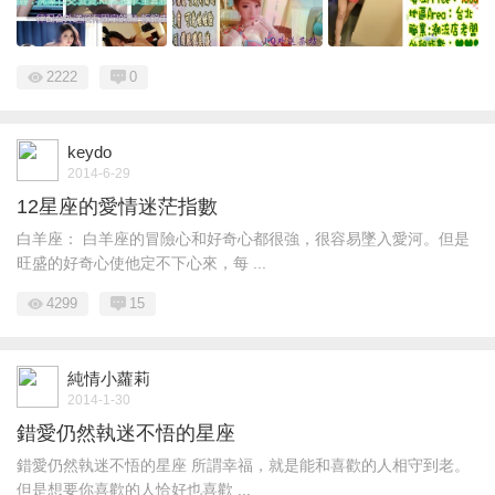
2222
0
keydo
2014-6-29
12星座的愛情迷茫指數
白羊座： 白羊座的冒險心和好奇心都很強，很容易墜入愛河。但是
旺盛的好奇心使他定不下心來，每 ...
4299
15
純情小蘿莉
2014-1-30
錯愛仍然執迷不悟的星座
錯愛仍然執迷不悟的星座 所謂幸福，就是能和喜歡的人相守到老。
但是想要你喜歡的人恰好也喜歡 ...