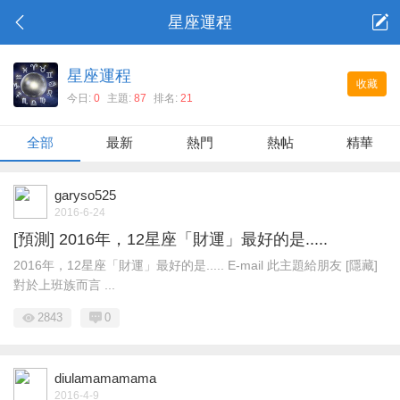
星座運程
星座運程
收藏
今日:
0
主題:
87
排名:
21
全部
最新
熱門
熱帖
精華
garyso525
2016-6-24
[預測] 2016年，12星座「財運」最好的是.....
2016年，12星座「財運」最好的是..... E-mail 此主題給朋友 [隱藏]
對於上班族而言 ...
2843
0
diulamamamama
2016-4-9