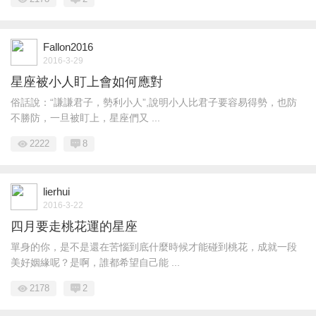
Fallon2016
2016-3-29
星座被小人盯上會如何應對
俗話說：“謙謙君子，勢利小人”,說明小人比君子要容易得勢，也防
不勝防，一旦被盯上，星座們又 ...
2222
8
lierhui
2016-3-22
四月要走桃花運的星座
單身的你，是不是還在苦惱到底什麼時候才能碰到桃花，成就一段
美好姻緣呢？是啊，誰都希望自己能 ...
2178
2