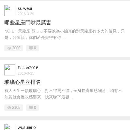
suiweui
2016-3-29
哪些星座鬥嘴最厲害
NO.1：天蠍座 額……不要以為小編真的對天蠍座有多大的偏見，只
是，各位親，你們若是覺得有你 ...
2066
0
Fallon2016
2016-3-25
玻璃心星座排名
有人天生一顆玻璃心，打不得罵不得，全身長滿敏感觸角，稍有不
如意就會挫敗感襲來，快來睇下最容 ...
2105
0
wusuierlo