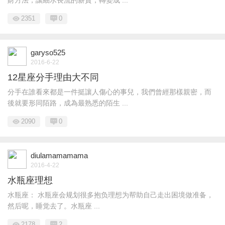
財方法，讓細水長流的薪資，轉變成 ...
2351
0
garyso525
2016-6-22
12星座分手理由大不同
分手在誰看來都是一件挺讓人傷心的事兒，我們曾經那樣親密，而
後就要形同陌路，成為最熟悉的陌生 ...
2090
0
diulamamamama
2016-4-22
水瓶座理想
水瓶座： 水瓶座会规划很多抱负理想为帮助自己走出困境做准备，
然后呢，睡觉去了。水瓶座 ...
2178
2