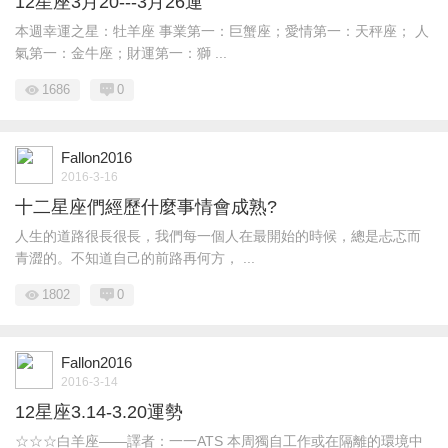
12星座3月20---3月26運
本週幸運之星：牡羊座 事業第一：巨蟹座；愛情第一：天秤座； 人
氣第一：金牛座；財運第一：獅 ...
1686
0
Fallon2016
2016-3-16
十二星座們經歷什麼事情會成熟?
人生的道路很長很長，我們每一個人在最開始的時候，總是忐忑而
青澀的。不知道自己的前路再何方， ...
1802
0
Fallon2016
2016-3-14
12星座3.14-3.20運勢
☆☆☆白羊座——譯者：一一ATS 本周獨自工作或在隔離的環境中