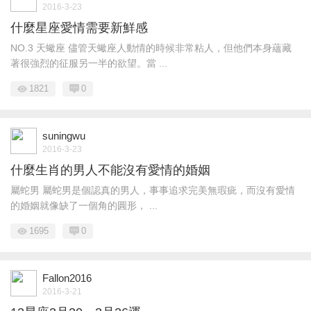
2016-3-23
什麼星座愛情需要新鮮感
NO.3 天蠍座 儘管天蠍座人動情的時候非常粘人，但他們本身蘊藏
著很強烈的征服另一半的欲望。當 ...
1821
0
suningwu
2016-3-23
什麼生肖的男人不能沒有愛情的婚姻
屬蛇男 屬蛇男是個認真的男人，事事追求完美無瑕疵，而沒有愛情
的婚姻就像缺了一個角的圓形， ...
1695
0
Fallon2016
2016-3-21