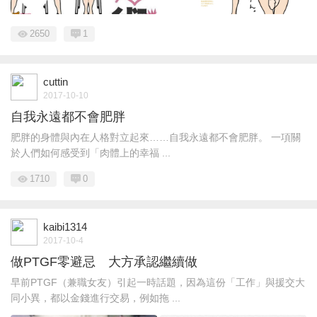
2650
1
cuttin
2017-10-10
自我永遠都不會肥胖
肥胖的身體與內在人格對立起來……自我永遠都不會肥胖。 一項關
於人們如何感受到「肉體上的幸福 ...
1710
0
kaibi1314
2017-10-4
做PTGF零避忌 大方承認繼續做
早前PTGF（兼職女友）引起一時話題，因為這份「工作」與援交大
同小異，都以金錢進行交易，例如拖 ...