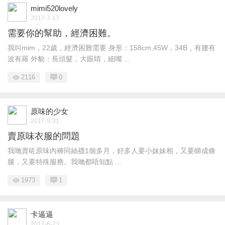
mimi520lovely
2017-7-17
需要你的幫助，經濟困難。
我叫mim，22歲，經濟困難需要 身形：158cm,45W，34B，有腰有
波有羅 外貌：長頭髮，大眼睛，細嘴 ...
2116
0
原味的少女
2017-5-31
賣原味衣服的問題
我哋賣咗原味內褲同絲襪1個多月，好多人要小妹妹相，又要睇成條
腿，又要特殊服務。我哋都唔知點 ...
1973
1
卡逼逼
2017-6-23