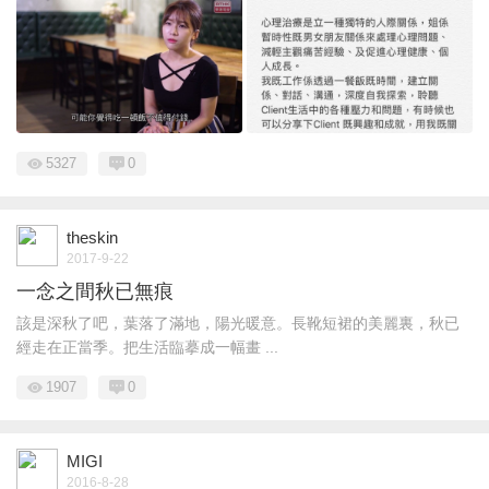
5327
0
theskin
2017-9-22
一念之間秋已無痕
該是深秋了吧，葉落了滿地，陽光暖意。長靴短裙的美麗裏，秋已
經走在正當季。把生活臨摹成一幅畫 ...
1907
0
MIGI
2016-8-28