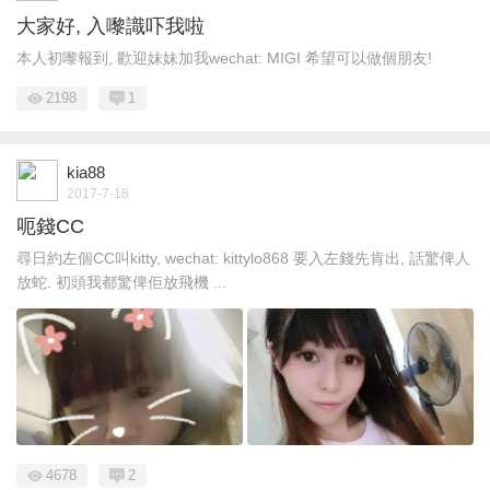
大家好, 入嚟識吓我啦
本人初嚟報到, 歡迎妹妹加我wechat: MIGI 希望可以做個朋友!
2198
1
kia88
2017-7-18
呃錢CC
尋日約左個CC叫kitty, wechat: kittylo868 要入左錢先肯出, 話驚俾人
放蛇. 初頭我都驚俾佢放飛機 ...
4678
2