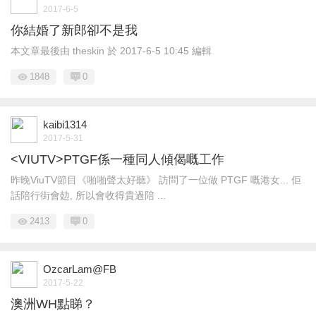
2017-6-5
你結婚了新郎卻不是我
本文章最後由 theskin 於 2017-6-5 10:45 編輯
1848
0
kaibi1314
2017-5-31
<VIUTV>PTGF係一種同人傾偈嘅工作
昨晚ViuTV節目《啪啪聲太好聽》 訪問了一位做 PTGF 嘅港女... 佢
話陪行街會攰, 所以會收得貴過陪 ...
2413
0
OzcarLam@FB
2017-5-22
澳洲WH點睇？