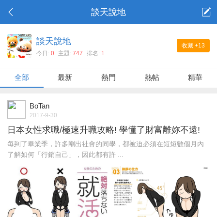
談天說地
談天說地
收藏
+13
今日:
0
主題:
747
排名:
1
全部
最新
熱門
熱帖
精華
BoTan
2017-9-30
日本女性求職/極速升職攻略! 學懂了財富離妳不遠!
每到了畢業季，許多剛出社會的同學，都被迫必須在短短數個月內
了解如何「行銷自己」，因此都有許 ...