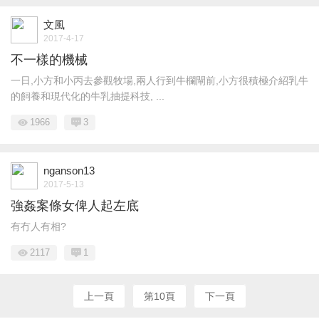
文風
2017-4-17
不一樣的機械
一日,小方和小丙去參觀牧場,兩人行到牛欄閘前,小方很積極介紹乳牛
的飼養和現代化的牛乳抽提科技, ...
1966
3
nganson13
2017-5-13
強姦案條女俾人起左底
有冇人有相?
2117
1
上一頁
第10頁
下一頁