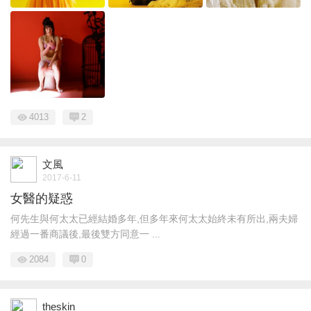
4013
2
文風
2017-6-11
女醫的疑惑
何先生與何太太已經結婚多年,但多年來何太太始終未有所出,兩夫婦
經過一番商議後,最後雙方同意一 ...
2084
0
theskin