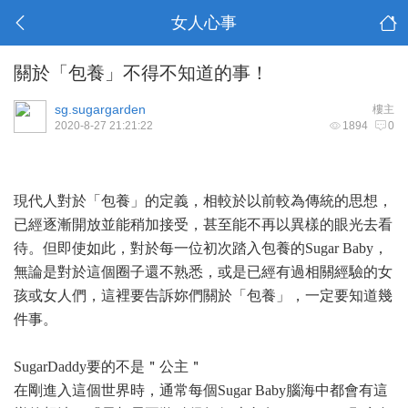
女人心事
關於「包養」不得不知道的事！
sg.sugargarden
樓主
2020-8-27 21:21:22
1894
0
現代人對於「
包養
」的定義，相較於以前較為傳統的思想，
已經逐漸開放並能稍加接受，甚至能不再以異樣的眼光去看
待。但即使如此，對於每一位初次踏入包養的Sugar Baby，
無論是對於這個圈子還不熟悉，或是已經有過相關經驗的女
孩或女人們，這裡要告訴妳們關於「包養」，一定要知道幾
件事。
SugarDaddy要的不是＂公主＂
在剛進入這個世界時，通常每個Sugar Baby腦海中都會有這