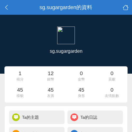
sg.sugargarden的資料
sg.sugargarden
1
12
0
0
積分
銀幣
金幣
貢獻
45
45
45
0
樣貌
友善
身形
友情點數
Ta的主題
Ta的日誌