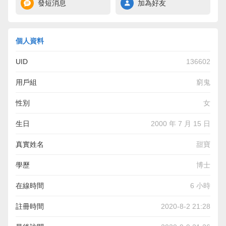
發短消息
加為好友
個人資料
UID
136602
用戶組
窮鬼
性別
女
生日
2000 年 7 月 15 日
真實姓名
甜寶
學歷
博士
在線時間
6 小時
註冊時間
2020-8-2 21:28