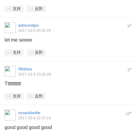
支持
反對
admondpo
#
8
2017-10-5 20:55:25
let me seeee
支持
反對
Wishes
#
9
2017-10-5 23:20:20
Tttttttttttt
支持
反對
nosexbedie
#
10
2017-10-6 22:47:14
good good good good