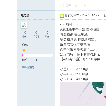
回復
地方法
發表於 2023-11-2 15:04:47
|
< < 熱推 > >
#清純高中學生妹 懵懵懂懂
0
0
9
青澀粉嫩 害羞敏感
金幣
主題
回帖
需要被調教 特點清純嬌小
解鎖成功很有成就感
窮鬼
高中閨蜜同學考慮了三天
決定同時一起下偷偷海兼職
【#剛滿18歲】可4P 可單約
積分
1
發消息
小星156 B 42 18歲
小冉157 C 44 18歲
小卡154 B 40 18歲