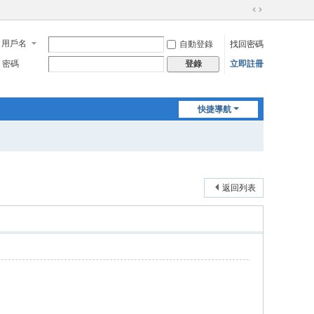
切
換
用戶名
自動登錄
找回密碼
到
寬
密碼
立即註冊
登錄
版
快捷導航
返回列表