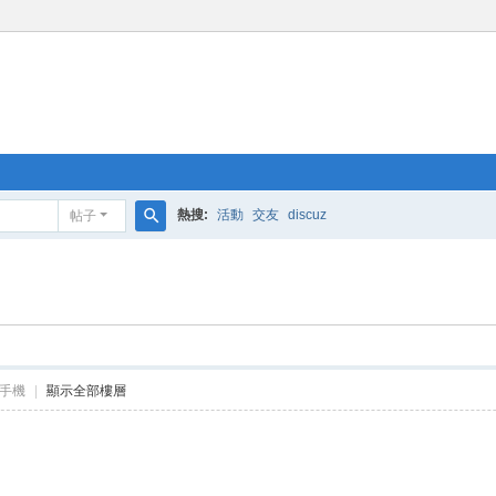
熱搜:
活動
交友
discuz
帖子
搜
索
手機
|
顯示全部樓層