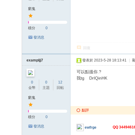
窮鬼
積分
0
發消息
回復
exampljj7
發表於 2023-5-28 18:13:41
|
可以點搵你.?
我tg DrIQinHK
0
0
12
金幣
主題
回帖
窮鬼
點評
積分
0
發消息
QQ 344946
ewfrge