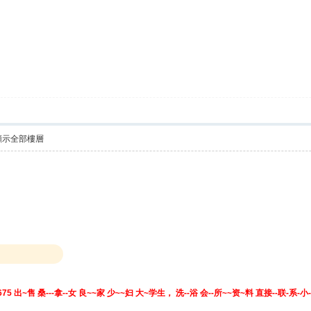
顯示全部樓層
1675 出~售 桑---拿--女 良~~家 少~~妇 大~学生， 洗--浴 会--所~~资~料 直接--联-系-