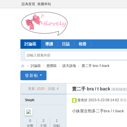
設為首頁
收藏本站
討論區
導讀
日誌
相冊
»
討論區
›
悠閒區
›
談天說地
›
賣二手 bra / t back
香
發新帖
港
賣二手 bra / t back
查看:
1020
|
回復:
4
[複製鏈接]
少
女
Steph
發表於 2023-5-23 09:14:02
來自
論
小妹屋企勁多二手bra / t back
壇
0
2
1
金幣
主題
回帖