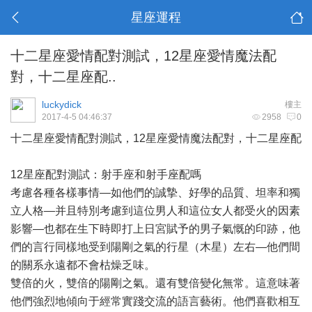
星座運程
十二星座愛情配對測試，12星座愛情魔法配
對，十二星座配..
luckydick
樓主
2017-4-5 04:46:37
2958
0
十二星座愛情配對測試，12星座愛情魔法配對，十二星座配
12星座配對測試：射手座和射手座配嗎
考慮各種各樣事情—如他們的誠摯、好學的品質、坦率和獨
立人格—并且特別考慮到這位男人和這位女人都受火的因素
影響—也都在生下時即打上日宮賦予的男子氣慨的印跡，他
們的言行同樣地受到陽剛之氣的行星（木星）左右—他們間
的關系永遠都不會枯燥乏味。
雙倍的火，雙倍的陽剛之氣。還有雙倍變化無常。這意味著
他們強烈地傾向于經常實踐交流的語言藝術。他們喜歡相互