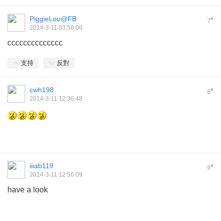
PiggieLou@FB
#
7
2014-3-11 03:58:00
cccccccccccccc
支持
反對
cwh198
#
8
2014-3-11 12:36:48
iiiab119
#
9
2014-3-11 12:56:09
have a look