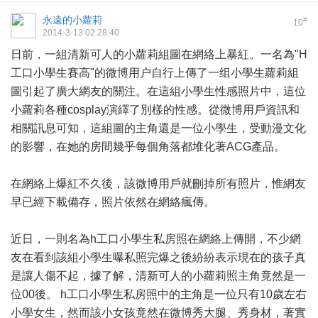
永遠的小蘿莉
#
10
2014-3-13 02:28:40
日前，一組清新可人的小蘿莉組圖在網絡上暴紅。一名為"H
工口小學生賽高"的微博用户自行上傳了一组小學生蘿莉組
圖引起了廣大網友的關注。在這組小學生性感照片中，這位
小蘿莉各種cosplay演繹了別樣的性感。從微博用戶資訊和
相關訊息可知，這組圖的主角還是一位小學生，受動漫文化
的影響，在她的房間幾乎每個角落都堆化著ACG產品。
在網絡上爆紅不久後，該微博用戶就刪掉所有照片，惟網友
早已經下載備存，照片依然在網絡瘋傳。
近日，一則名為h工口小學生私房照在網絡上傳開，不少網
友在看到該組小學生曝私照完爆之後紛紛表示現在的孩子真
是讓人傷不起，據了解，清新可人的小蘿莉照主角竟然是一
位00後。 h工口小學生私房照中的主角是一位只有10歲左右
小學女生，然而該小女孩竟然在微博秀大腿、秀身材，著實