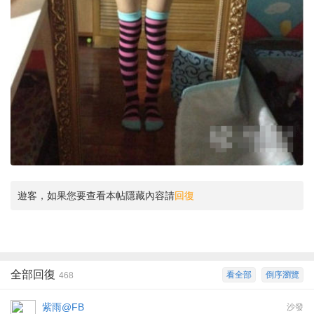
遊客，如果您要查看本帖隱藏內容請
回復
全部回復
看全部
倒序瀏覽
468
紫雨@FB
沙發