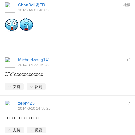
ChanBell@FB
地板
2014-3-9 01:40:05
Michaelwong141
#
5
2014-3-9 22:16:28
C"c"cccccccccccc
支持
反對
zeph425
#
6
2014-3-10 14:58:23
ccccccccccccccc
支持
反對