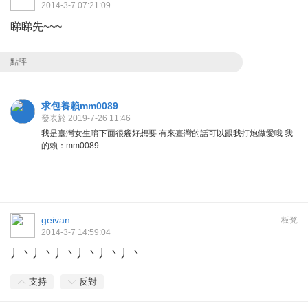
2014-3-7 07:21:09
睇睇先~~~
點評
求包養賴mm0089
發表於 2019-7-26 11:46
我是臺灣女生唷下面很癢好想要 有來臺灣的話可以跟我打炮做愛哦 我
的賴：mm0089
geivan
板凳
2014-3-7 14:59:04
丿丶丿丶丿丶丿丶丿丶丿丶
支持
反對