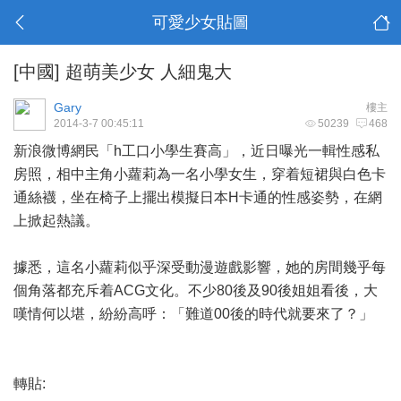
可愛少女貼圖
[中國]
超萌美少女 人細鬼大
Gary
樓主
2014-3-7 00:45:11
50239
468
新浪微博網民「h工口小學生賽高」，近日曝光一輯性感私
房照，相中主角小蘿莉為一名小學女生，穿着短裙與白色卡
通絲襪，坐在椅子上擺出模擬日本H卡通的性感姿勢，在網
上掀起熱議。
據悉，這名小蘿莉似乎深受動漫遊戲影響，她的房間幾乎每
個角落都充斥着ACG文化。不少80後及90後姐姐看後，大
嘆情何以堪，紛紛高呼：「難道00後的時代就要來了？」
轉貼: