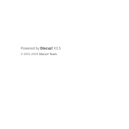
Powered by
Discuz!
X3.5
© 2001-2026
Discuz! Team
.