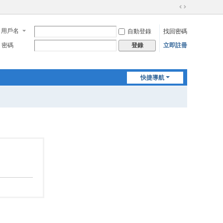
切
換
用戶名
自動登錄
找回密碼
到
寬
密碼
立即註冊
登錄
版
快捷導航