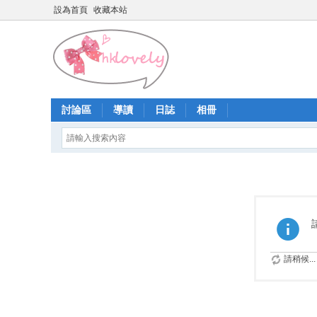
設為首頁
收藏本站
討論區
導讀
日誌
相冊
請稍候...