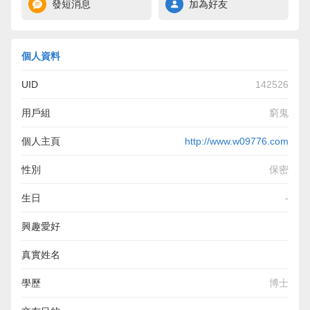
發短消息
加為好友
個人資料
UID
142526
用戶組
窮鬼
個人主頁
http://www.w09776.com
性別
保密
生日
-
興趣愛好
加 賴 966757 或 TG:k8414 台 灣 正 妹 舒 壓 按 摩 , 酒 店 娛
真實姓名
樂 , 全 套 上 門 服 務 都 可 找 欣 子 歡 迎 洽 詢
加 賴 966757 或 TG:k8414 台 灣 正 妹 舒 壓 按 摩 , 酒 店 娛
學歷
博士