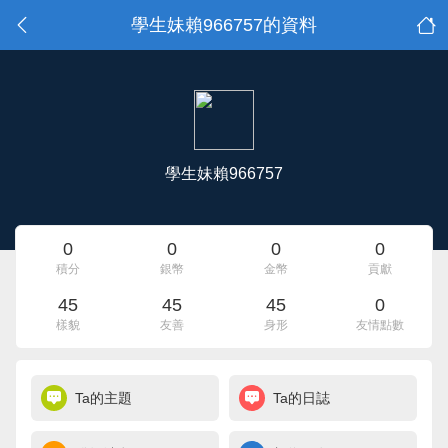
學生妹賴966757的資料
學生妹賴966757
0
0
0
0
積分
銀幣
金幣
貢獻
45
45
45
0
樣貌
友善
身形
友情點數
Ta的主題
Ta的日誌