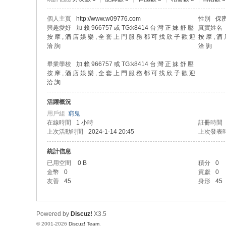
個人主頁
http://www.w09776.com
性別
保
興趣愛好
加 賴 966757 或 TG:k8414 台 灣 正 妹 舒 壓
真實姓名
按 摩 , 酒 店 娛 樂 , 全 套 上 門 服 務 都 可 找 欣 子 歡 迎
按 摩 , 酒
洽 詢
洽 詢
畢業學校
加 賴 966757 或 TG:k8414 台 灣 正 妹 舒 壓
按 摩 , 酒 店 娛 樂 , 全 套 上 門 服 務 都 可 找 欣 子 歡 迎
洽 詢
活躍概況
用戶組
窮鬼
在線時間
1 小時
註冊時間
上次活動時間
2024-1-14 20:45
上次發表
統計信息
已用空間
0 B
積分
0
金幣
0
貢獻
0
友善
45
身形
45
Powered by
Discuz!
X3.5
© 2001-2026
Discuz! Team
.