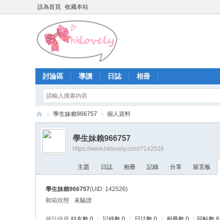
設為首頁
收藏本站
討論區
導讀
日誌
相冊
›
學生妹賴966757
›
個人資料
香
學生妹賴966757
港
https://www.hklovely.com/?142526
少
主題
日誌
相冊
記錄
分享
留言板
女
論
學生妹賴966757
(UID: 142526)
壇
郵箱狀態
未驗證
統計信息
好友數 0
|
記錄數 0
|
日誌數 0
|
相冊數 0
|
回帖數 6