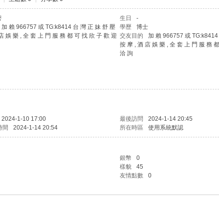
密
生日
-
加 賴 966757 或 TG:k8414 台 灣 正 妹 舒 壓
學歷
博士
 店 娛 樂 , 全 套 上 門 服 務 都 可 找 欣 子 歡 迎
交友目的
加 賴 966757 或 TG:k841
按 摩 , 酒 店 娛 樂 , 全 套 上 門 服 務 
洽 詢
2024-1-10 17:00
最後訪問
2024-1-14 20:45
時間
2024-1-14 20:54
所在時區
使用系統默認
銀幣
0
樣貌
45
友情點數
0