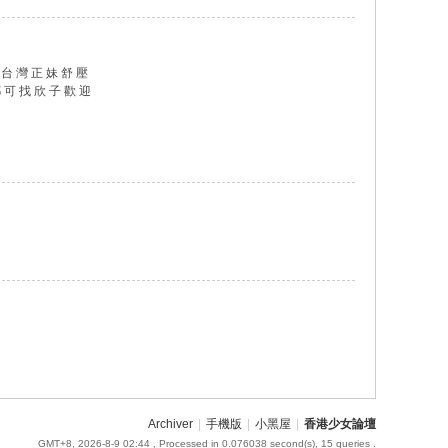
4 台 灣 正 妹 舒 壓
都 可 找 欣 子 歡 迎
Archiver
|
手機版
|
小黑屋
|
香港少女論壇
GMT+8, 2026-8-9 02:44
, Processed in 0.076038 second(s), 15 queries .