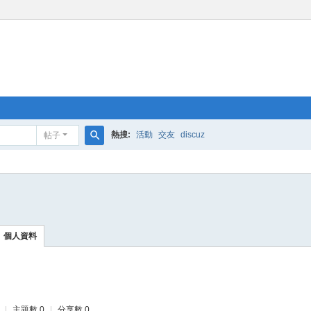
熱搜:
活動
交友
discuz
帖子
搜
索
個人資料
|
主題數 0
|
分享數 0