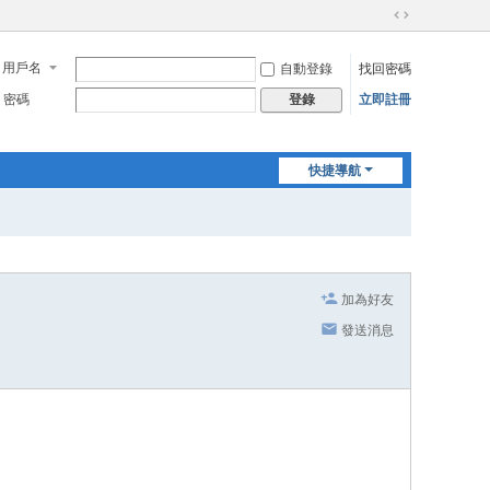
切
換
用戶名
自動登錄
找回密碼
到
寬
密碼
立即註冊
登錄
版
快捷導航
加為好友
發送消息