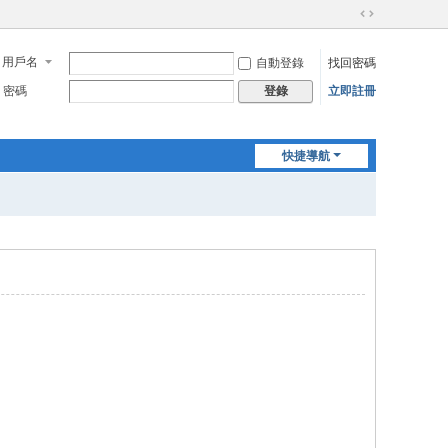
切
換
用戶名
自動登錄
找回密碼
到
寬
密碼
立即註冊
登錄
版
快捷導航