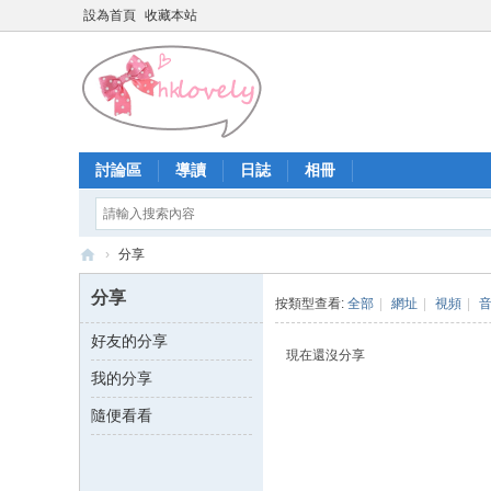
設為首頁
收藏本站
討論區
導讀
日誌
相冊
›
分享
香
分享
按類型查看:
全部
|
網址
|
視頻
|
港
好友的分享
少
現在還沒分享
我的分享
女
論
隨便看看
壇