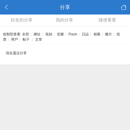
分享
好友的分享
我的分享
隨便看看
按類型查看:
全部
|
網址
|
視頻
|
音樂
|
Flash
|
日誌
|
相冊
|
圖片
|
投
票
|
用戶
|
帖子
|
文章
現在還沒分享