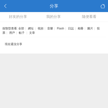
分享
好友的分享
我的分享
隨便看看
按類型查看:
全部
|
網址
|
視頻
|
音樂
|
Flash
|
日誌
|
相冊
|
圖片
|
投
票
|
用戶
|
帖子
|
文章
現在還沒分享