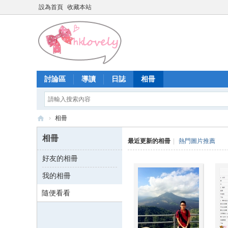
設為首頁
收藏本站
討論區
導讀
日誌
相冊
›
相冊
香
相冊
最近更新的相冊
|
熱門圖片推薦
港
好友的相冊
少
我的相冊
女
論
隨便看看
壇