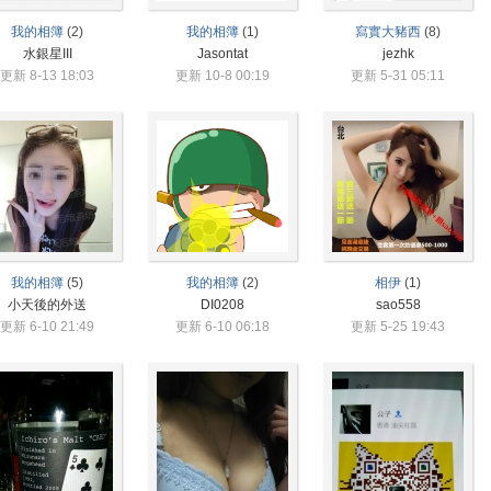
我的相簿
(2)
我的相簿
(1)
寫實大豬西
(8)
水銀星III
Jasontat
jezhk
更新 8-13 18:03
更新 10-8 00:19
更新 5-31 05:11
我的相簿
(5)
我的相簿
(2)
相伊
(1)
小天後的外送
DI0208
sao558
更新 6-10 21:49
更新 6-10 06:18
更新 5-25 19:43