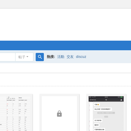
熱搜:
活動
交友
discuz
帖子
搜
索