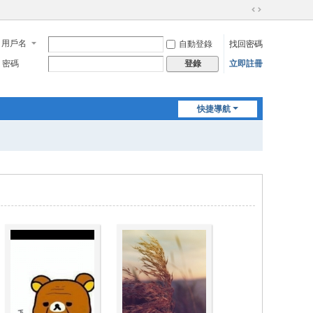
切
換
用戶名
自動登錄
找回密碼
到
寬
密碼
立即註冊
登錄
版
快捷導航