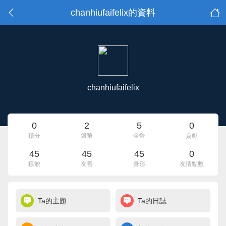
chanhiufaifelix的資料
chanhiufaifelix
0
2
5
0
積分
銀幣
金幣
貢獻
45
45
45
0
樣貌
友善
身形
友情點數
Ta的主題
Ta的日誌