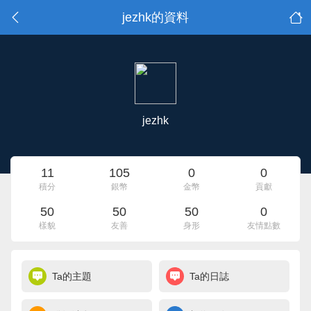
jezhk的資料
jezhk
11
105
0
0
積分
銀幣
金幣
貢獻
50
50
50
0
樣貌
友善
身形
友情點數
Ta的主題
Ta的日誌