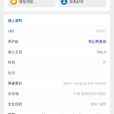
發短消息
加為好友
個人資料
UID
83027
用戶組
登記男會員
個人主頁
http://
性別
男
生日
-
興趣愛好
Sport, hanging with friends
出生地
中国 香港特別行政區
交友目的
輕鬆 減壓